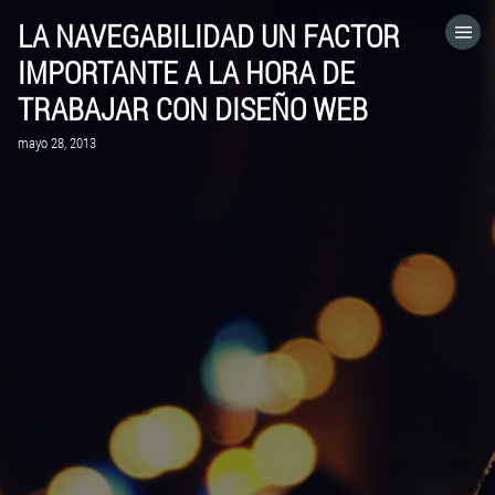
LA NAVEGABILIDAD UN FACTOR
HOME
IMPORTANTE A LA HORA DE
TRABAJAR CON DISEÑO WEB
CATEGORÍAS
mayo 28, 2013
IR A
VISITA EL SITIO WEB