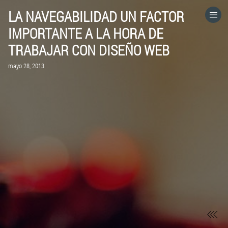
LA NAVEGABILIDAD UN FACTOR
HOME
IMPORTANTE A LA HORA DE
TRABAJAR CON DISEÑO WEB
CATEGORÍAS
mayo 28, 2013
IR A
VISITA EL SITIO WEB