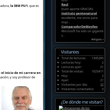
uno
...
Raul
tadora,
la IBM PS/1
, que es
buen aporte GRACIAS.
instituto gentenatural
excelente, me sirvio para
impr
...
ComparadorDeMoviles
Microsoft ha sido un gigante
s
...
Antiguos »
Visitantes
Total de lecturas:
1345285
Lecturas hoy:
2
Lecturas ayer:
21
Total de visitas:
1025411
l inicio de mi carrera en
Hoy:
2
mación; y soy profesor de
Ayer:
21
Visitantes por día:
32
Visitantes conectados:
0
¿De dónde me visitan?