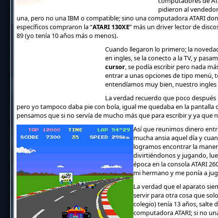
computadores de ATARI
pidieron al vendedor
una, pero no una IBM o compatible; sino una computadora ATARI donde
específicos compraron la “
ATARI 130XE
” más un driver lector de discos
89 (yo tenía 10 años más o menos).
Cuando llegaron lo primero; la noveda
en ingles, se la conecto a la TV, y pas
cursor
, se podía escribir pero nada m
entrar a unas opciones de tipo menú, t
entendíamos muy bien, nuestro ingles 
La verdad recuerdo que poco después l
pero yo tampoco daba pie con bola, igual me quedaba en la pantalla 
pensamos que si no servía de mucho más que para escribir y ya que no
Así que reunimos dinero entre
mucha ansia aquel día y cuand
logramos encontrar la manera
divirtiéndonos y jugando, lue
época en la consola ATARI 26
mi hermano y me ponía a juga
La verdad que el aparato sie
servir para otra cosa que sol
colegio) tenía 13 años, salte
computadora ATARI; si no un