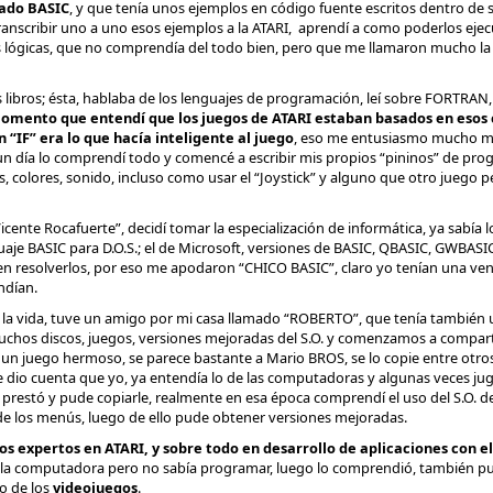
mado BASIC
, y que tenía unos ejemplos en código fuente escritos dentro de 
anscribir uno a uno esos ejemplos a la ATARI, aprendí a como poderlos ejecu
es lógicas, que no comprendía del todo bien, pero que me llamaron mucho la
libros; ésta, hablaba de los lenguajes de programación, leí sobre FORTRAN
momento que entendí que los juegos de ATARI estaban basados en esos c
n “IF” era lo que hacía inteligente al juego
, eso me entusiasmo mucho má
 un día lo comprendí todo y comencé a escribir mis propios “pininos” de pro
los, colores, sonido, incluso como usar el “Joystick” y alguno que otro juego p
cente Rocafuerte”, decidí tomar la especialización de informática, ya sabía l
uaje BASIC para D.O.S.; el de Microsoft, versiones de BASIC, QBASIC, GWBAS
en resolverlos, por eso me apodaron “CHICO BASIC”, claro yo tenían una ve
ndían.
e la vida, tuve un amigo por mi casa llamado “ROBERTO”, que tenía tambié
muchos discos, juegos, versiones mejoradas del S.O. y comenzamos a compartir
”
un juego hermoso, se parece bastante a Mario BROS, se lo copie entre otr
 dio cuenta que yo, ya entendía lo de las computadoras y algunas veces j
restó y pude copiarle, realmente en esa época comprendí el uso del S.O. de
l de los menús, luego de ello pude obtener versiones mejoradas.
os expertos en ATARI, y sobre todo en desarrollo de aplicaciones con e
r la computadora pero no sabía programar, luego lo comprendió, también p
o de los
videojuegos
.