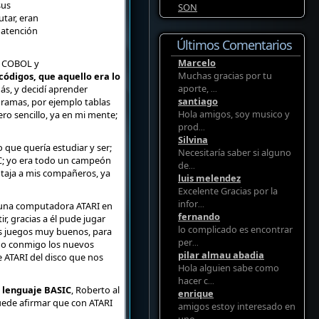
sus
SON
tar, eran
 atención
Últimos Comentarios
Marcelo
, COBOL y
Muchas gracias por tu
ódigos, que aquello era lo
aporte,
s, y decidí aprender
...
santiago
gramas, por ejemplo tablas
Hola amigos, soy musico y
ero sencillo, ya en mi mente;
prod
...
Silvina
o que quería estudiar y ser;
Necesitaría saber si alguno
IC; yo era todo un campeón
de
...
ntaja a mis compañeros, ya
luis melendez
Excelente Gracias por la
infor
n una computadora ATARI en
...
fernando
, gracias a él pude jugar
lo complicado es encontrar
os juegos muy buenos, para
per
ugo conmigo los nuevos
...
pilar almau abadia
 ATARI del disco que nos
Hola alguien sabe como
hacer c
...
l lenguaje BASIC
, Roberto al
enrique
uede afirmar que con ATARI
amigos estoy interesado en