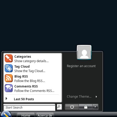
Categories
Show category details...
Register an account
Tag Cloud
Show the Tag Cloud...
Blog RSS
Follow the Blog RSS...
Comments RSS
Follow the Comments RSS...
Change Theme...
Last 50 Posts
Home
Acerca de