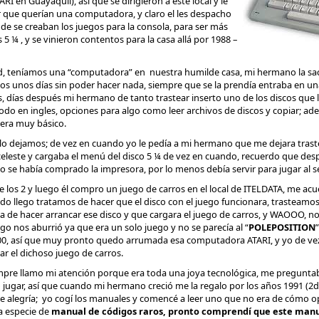
 en Guayaquil), así que se dirigieron a este local y le
 que querían una computadora, y claro el les despacho
 se creaban los juegos para la consola, para ser más
 5 ¼ , y se vinieron contentos para la casa allá por 1988 –
d, teníamos una “computadora” en nuestra humilde casa, mi hermano la saco
amos unos días sin poder hacer nada, siempre que se la prendía entraba en u
ás, días después mi hermano de tanto trastear inserto uno de los discos que
odo en ingles, opciones para algo como leer archivos de discos y copiar; ad
era muy básico.
o dejamos; de vez en cuando yo le pedía a mi hermano que me dejara traste
celeste y cargaba el menú del disco 5 ¼ de vez en cuando, recuerdo que d
 se había comprado la impresora, por lo menos debía servir para jugar al se
 los 2 y luego él compro un juego de carros en el local de ITELDATA, me ac
o llego tratamos de hacer que el disco con el juego funcionara, trasteamos 
 de hacer arrancar ese disco y que cargara el juego de carros, y WAOOO, 
go nos aburrió ya que era un solo juego y no se parecía al “
POLEPOSITION
00, así que muy pronto quedo arrumada esa computadora ATARI, y yo de vez
r el dichoso juego de carros.
mpre llamo mi atención porque era toda una joya tecnológica, me preguntab
o jugar, así que cuando mi hermano creció me la regalo por los años 1991 (2
 de alegría; yo cogí los manuales y comencé a leer uno que no era de cómo o
a especie de
manual de códigos raros, pronto comprendí que este man