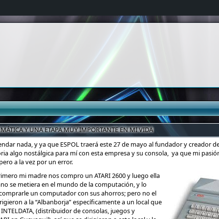
MÁTICA Y UNA ETAPA MUY IMPORTANTE EN MI VIDA
dar nada, y ya que ESPOL traerá este 27 de mayo al fundador y creador de
ria algo nostálgica para mí con esta empresa y su consola, ya que mi pasi
ero a la vez por un error.
imero mi madre nos compro un ATARI 2600 y luego ella
no se metiera en el mundo de la computación, y lo
 comprarle un computador con sus ahorros; pero no el
rigieron a la “Albanborja” específicamente a un local que
 INTELDATA, (distribuidor de consolas, juegos y