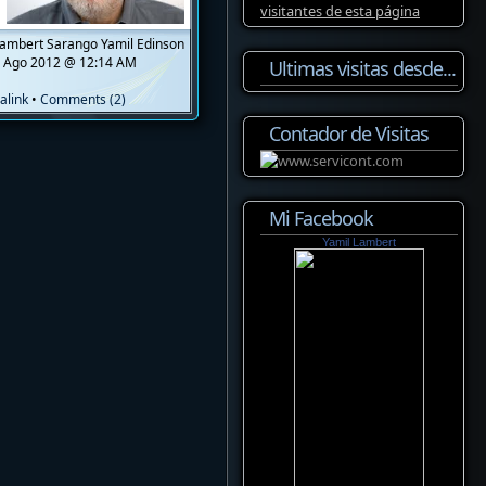
ambert Sarango Yamil Edinson
 Ago 2012 @ 12:14 AM
Ultimas visitas desde...
alink
•
Comments (2)
Contador de Visitas
Mi Facebook
Yamil Lambert