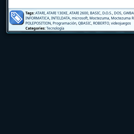
Tags:
ATARI
,
ATARI 130XE
,
ATARI 2600
,
BASIC
,
D.O.S.
,
DOS
,
GWBA
INFORMATICA
,
INTELDATA
,
microsoft
,
Moctezuma
,
Moctezuma R
POLEPOSITION
,
Programación
,
QBASIC
,
ROBERTO
,
videojuegos
Categories:
Tecnología