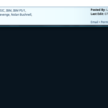
Posted By:
L
SIC
,
IBM
,
IBM PS/1
,
Last Edit:
07
evenge
,
Nolan Bushnell
,
Email
•
Perm