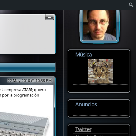
Música
22 May 2010 @ 10:38 PM
 la empresa ATARI; quiero
ón por la programación
Anuncios
Twitter