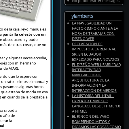
No public Twitter messages.
ylamberts
LA NAVEGABILIDAD UN
FACTOR IMPORTANTE A LA
 de la caja, leyó manuales
HORA DE TRABAJAR CON
na
pantalla celeste con un
DISEÑO WEB
 le obsequiaron y pudo
DECLARACION DE
emás de otras cosas, que no
IMPUESTO A LA RENTA AL
SRI EN ECUADOR
ar y algunas veces accedía,
EXPLICADO PARA NOVATOS
espués con mi hermano
EL DISEÑO WEB USABILIDAD,
r de ATARI.
INTERACTIVIDAD,
NAVEGABILIDAD,
uerdo que lo espere con
ARQUITECTURA DE LA
un rato , leímos el manual y
INFORMACIÓN Y LA
nos pasamos algunas horas
INTERACCIÓN DE MEDIOS
” que estaba de moda en esa
LA HISTORIA DEL HTML -
 en cuando se la prestaba a
HYPERTEXT MARKUP
LANGUAGE DESDE HTML 1.0
a si podía
A HTML5
do año de
EL RINCON DEL VAGO
perar la
ROMPIENDO MITOS Y
ual
DIGAMOS LAS COSAS COMO