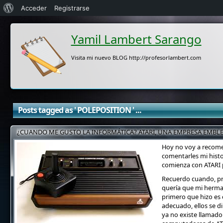
Acerca
Acceder
Registrarse
de
Yamil Lambert Sarango
WordPress
Visita mi nuevo BLOG http://profesorlambert.com
Posts tagged as ' POLEPOSITION ' ...
¿CUANDO ME GUSTO LA INFORMÁTICA? ATARI, UNA EMPRESA EMBLE
Hoy no voy a recomen
comentarles mi histo
comienza con ATARI p
Recuerdo cuando, pr
quería que mi herma
primero que hizo es
adecuado, ellos se di
ya no existe llamado