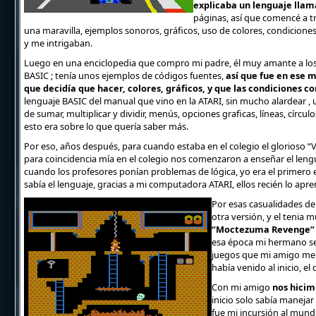
explicaba un lenguaje lla
páginas, así que comencé a tr
una maravilla, ejemplos sonoros, gráficos, uso de colores, condicion
y me intrigaban.
Luego en una enciclopedia que compro mi padre, él muy amante a los 
BASIC ; tenía unos ejemplos de códigos fuentes,
así que fue en ese 
que decidía que hacer, colores, gráficos, y que las condiciones co
lenguaje BASIC del manual que vino en la ATARI, sin mucho alardear ,
de sumar, multiplicar y dividir, menús, opciones graficas, líneas, círcu
esto era sobre lo que quería saber más.
Por eso, años después, para cuando estaba en el colegio el glorioso “Vi
para coincidencia mía en el colegio nos comenzaron a enseñar el leng
cuando los profesores ponían problemas de lógica, yo era el primero 
sabía el lenguaje, gracias a mi computadora ATARI, ellos recién lo apre
Por esas casualidades d
otra versión, y el tenia 
“Moctezuma Revenge
esa época mi hermano se
juegos que mi amigo me p
había venido al inicio, e
Con mi amigo
nos hicim
inicio solo sabía maneja
fue mi incursión al mund