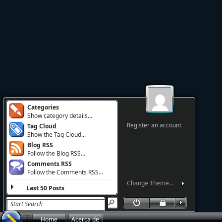
Categories
Show category details...
Register an account
Tag Cloud
Show the Tag Cloud...
Blog RSS
Follow the Blog RSS...
Comments RSS
Follow the Comments RSS...
Change Theme...
Last 50 Posts
Home
Acerca de