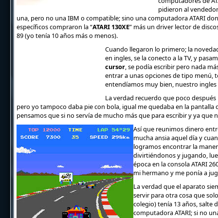
computadores de ATARI
pidieron al vendedor
una, pero no una IBM o compatible; sino una computadora ATARI donde
específicos compraron la “
ATARI 130XE
” más un driver lector de discos
89 (yo tenía 10 años más o menos).
Cuando llegaron lo primero; la noveda
en ingles, se la conecto a la TV, y pas
cursor
, se podía escribir pero nada m
entrar a unas opciones de tipo menú, t
entendíamos muy bien, nuestro ingles 
La verdad recuerdo que poco después l
pero yo tampoco daba pie con bola, igual me quedaba en la pantalla 
pensamos que si no servía de mucho más que para escribir y ya que no
Así que reunimos dinero entre
mucha ansia aquel día y cuand
logramos encontrar la manera
divirtiéndonos y jugando, lue
época en la consola ATARI 26
mi hermano y me ponía a juga
La verdad que el aparato sie
servir para otra cosa que sol
colegio) tenía 13 años, salte
computadora ATARI; si no un