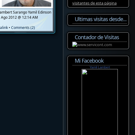
ambert Sarango Yamil Edinson
 Ago 2012 @ 12:14 AM
Ultimas visitas desde...
alink
•
Comments (2)
Contador de Visitas
Mi Facebook
Yamil Lambert