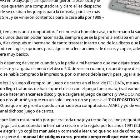
 en Guayaquil), así que se dirigieron a este local y le
 que querían una computadora, y claro el les despacho
 se creaban los juegos para la consola, para ser más
 5 ¼ , y se vinieron contentos para la casa allá por 1988 –
d, teníamos una “computadora” en nuestra humilde casa, mi hermano la saco
amos unos días sin poder hacer nada, siempre que se la prendía entraba en u
ás, días después mi hermano de tanto trastear inserto uno de los discos que
odo en ingles, opciones para algo como leer archivos de discos y copiar; ad
era muy básico.
o dejamos; de vez en cuando yo le pedía a mi hermano que me dejara traste
celeste y cargaba el menú del disco 5 ¼ de vez en cuando, recuerdo que d
 se había comprado la impresora, por lo menos debía servir para jugar al se
 los 2 y luego él compro un juego de carros en el local de ITELDATA, me ac
o llego tratamos de hacer que el disco con el juego funcionara, trasteamos 
 de hacer arrancar ese disco y que cargara el juego de carros, y WAOOO, 
go nos aburrió ya que era un solo juego y no se parecía al “
POLEPOSITION
00, así que muy pronto quedo arrumada esa computadora ATARI, y yo de vez
r el dichoso juego de carros.
mpre llamo mi atención porque era toda una joya tecnológica, me preguntab
o jugar, así que cuando mi hermano creció me la regalo por los años 1991 (2
 de alegría; yo cogí los manuales y comencé a leer uno que no era de cómo o
a especie de
manual de códigos raros, pronto comprendí que este man