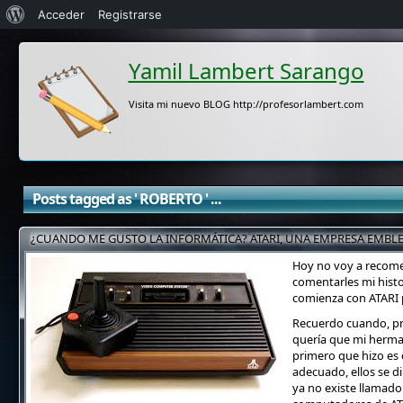
Acerca
Acceder
Registrarse
de
Yamil Lambert Sarango
WordPress
Visita mi nuevo BLOG http://profesorlambert.com
Posts tagged as ' ROBERTO ' ...
¿CUANDO ME GUSTO LA INFORMÁTICA? ATARI, UNA EMPRESA EMBLE
Hoy no voy a recomen
comentarles mi histo
comienza con ATARI p
Recuerdo cuando, pr
quería que mi herma
primero que hizo es
adecuado, ellos se di
ya no existe llamado