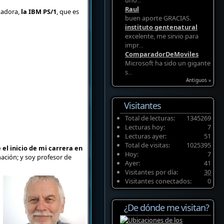
uno
...
Raul
tadora,
la IBM PS/1
, que es
buen aporte GRACIAS.
instituto gentenatural
excelente, me sirvio para
impr
...
ComparadorDeMoviles
Microsoft ha sido un gigante
s
...
Antiguos »
Visitantes
Total de lecturas:
1345269
Lecturas hoy:
7
Lecturas ayer:
51
Total de visitas:
1025395
l inicio de mi carrera en
Hoy:
7
mación; y soy profesor de
Ayer:
41
Visitantes por día:
30
Visitantes conectados:
0
¿De dónde me visitan?