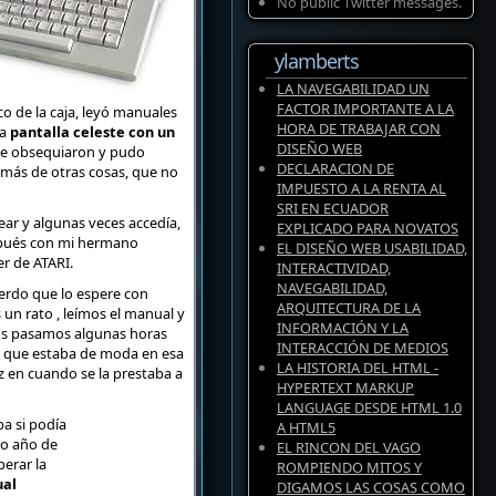
No public Twitter messages.
ylamberts
LA NAVEGABILIDAD UN
FACTOR IMPORTANTE A LA
 de la caja, leyó manuales
HORA DE TRABAJAR CON
na
pantalla celeste con un
DISEÑO WEB
 le obsequiaron y pudo
DECLARACION DE
emás de otras cosas, que no
IMPUESTO A LA RENTA AL
SRI EN ECUADOR
ar y algunas veces accedía,
EXPLICADO PARA NOVATOS
espués con mi hermano
EL DISEÑO WEB USABILIDAD,
r de ATARI.
INTERACTIVIDAD,
NAVEGABILIDAD,
uerdo que lo espere con
ARQUITECTURA DE LA
un rato , leímos el manual y
INFORMACIÓN Y LA
nos pasamos algunas horas
INTERACCIÓN DE MEDIOS
” que estaba de moda en esa
LA HISTORIA DEL HTML -
 en cuando se la prestaba a
HYPERTEXT MARKUP
LANGUAGE DESDE HTML 1.0
a si podía
A HTML5
do año de
EL RINCON DEL VAGO
perar la
ROMPIENDO MITOS Y
ual
DIGAMOS LAS COSAS COMO