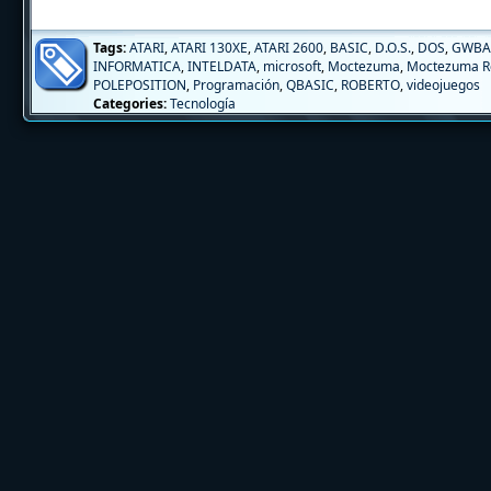
Tags:
ATARI
,
ATARI 130XE
,
ATARI 2600
,
BASIC
,
D.O.S.
,
DOS
,
GWBA
INFORMATICA
,
INTELDATA
,
microsoft
,
Moctezuma
,
Moctezuma R
POLEPOSITION
,
Programación
,
QBASIC
,
ROBERTO
,
videojuegos
Categories:
Tecnología