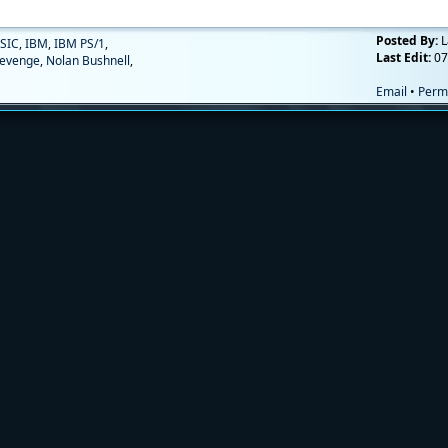
Posted By:
L
SIC
,
IBM
,
IBM PS/1
,
Last Edit:
07
evenge
,
Nolan Bushnell
,
Email
•
Perm