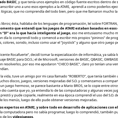
mado BASIC
, y que tenía unos ejemplos en código fuente escritos dentro de 
anscribir uno a uno esos ejemplos a la ATARI, aprendí a como poderlos ejecu
es lógicas, que no comprendía del todo bien, pero que me llamaron mucho la
libros; ésta, hablaba de los lenguajes de programación, leí sobre FORTRAN
momento que entendí que los juegos de ATARI estaban basados en esos c
n “IF” era lo que hacía inteligente al juego
, eso me entusiasmo mucho má
 un día lo comprendí todo y comencé a escribir mis propios “pininos” de pro
los, colores, sonido, incluso como usar el “Joystick” y alguno que otro juego p
cente Rocafuerte”, decidí tomar la especialización de informática, ya sabía l
uaje BASIC para D.O.S.; el de Microsoft, versiones de BASIC, QBASIC, GWBAS
en resolverlos, por eso me apodaron “CHICO BASIC”, claro yo tenían una ve
ndían.
e la vida, tuve un amigo por mi casa llamado “ROBERTO”, que tenía tambié
muchos discos, juegos, versiones mejoradas del S.O. y comenzamos a compartir
”
un juego hermoso, se parece bastante a Mario BROS, se lo copie entre otr
 dio cuenta que yo, ya entendía lo de las computadoras y algunas veces j
restó y pude copiarle, realmente en esa época comprendí el uso del S.O. de
l de los menús, luego de ello pude obtener versiones mejoradas.
os expertos en ATARI, y sobre todo en desarrollo de aplicaciones con e
r la computadora pero no sabía programar, luego lo comprendió, también p
o de los
videojuegos
.