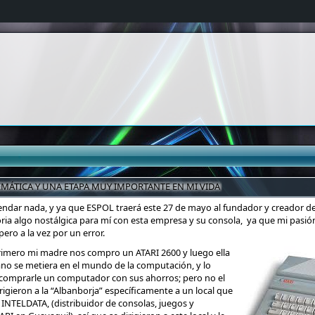
MÁTICA Y UNA ETAPA MUY IMPORTANTE EN MI VIDA
dar nada, y ya que ESPOL traerá este 27 de mayo al fundador y creador de
ria algo nostálgica para mí con esta empresa y su consola, ya que mi pasi
ero a la vez por un error.
imero mi madre nos compro un ATARI 2600 y luego ella
no se metiera en el mundo de la computación, y lo
 comprarle un computador con sus ahorros; pero no el
rigieron a la “Albanborja” específicamente a un local que
 INTELDATA, (distribuidor de consolas, juegos y