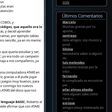
sus
SON
tar, eran
 atención
Últimos Comentarios
Marcelo
, COBOL y
Muchas gracias por tu
ódigos, que aquello era lo
aporte,
s, y decidí aprender
...
santiago
gramas, por ejemplo tablas
Hola amigos, soy musico y
ero sencillo, ya en mi mente;
prod
...
Silvina
o que quería estudiar y ser;
Necesitaría saber si alguno
IC; yo era todo un campeón
de
...
ntaja a mis compañeros, ya
luis melendez
Excelente Gracias por la
infor
n una computadora ATARI en
...
fernando
, gracias a él pude jugar
lo complicado es encontrar
os juegos muy buenos, para
per
ugo conmigo los nuevos
...
pilar almau abadia
 ATARI del disco que nos
Hola alguien sabe como
hacer c
...
l lenguaje BASIC
, Roberto al
enrique
uede afirmar que con ATARI
amigos estoy interesado en