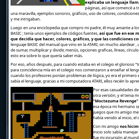
explicaba un lenguaje lla
páginas, así que comencé a tr
una maravilla, ejemplos sonoros, gráficos, uso de colores, condicion
y me intrigaban.
Luego en una enciclopedia que compro mi padre, él muy amante a los 
BASIC ; tenía unos ejemplos de códigos fuentes,
así que fue en ese 
que decidía que hacer, colores, gráficos, y que las condiciones co
lenguaje BASIC del manual que vino en la ATARI, sin mucho alardear ,
de sumar, multiplicar y dividir, menús, opciones graficas, líneas, círcu
esto era sobre lo que quería saber más.
Por eso, años después, para cuando estaba en el colegio el glorioso “Vi
para coincidencia mía en el colegio nos comenzaron a enseñar el leng
cuando los profesores ponían problemas de lógica, yo era el primero 
sabía el lenguaje, gracias a mi computadora ATARI, ellos recién lo apre
Por esas casualidades d
otra versión, y el tenia 
“Moctezuma Revenge
esa época mi hermano se
juegos que mi amigo me p
había venido al inicio, e
Con mi amigo
nos hicim
inicio solo sabía maneja
fue mi incursión al mund