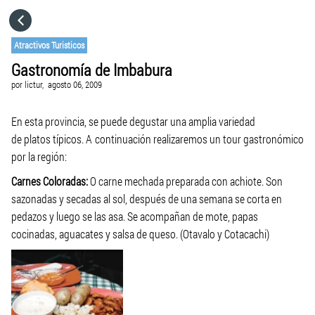
HOME
Atractivos Turisticos
Gastronomía de Imbabura
CATEGORÍAS
por
lictur,
agosto 06, 2009
IR A
En esta provincia, se puede degustar una amplia variedad
de platos típicos. A continuación realizaremos un tour gastronómico
por la región:
VISITA EL SITIO WEB
Carnes Coloradas:
O carne mechada preparada con achiote. Son
sazonadas y secadas al sol, después de una semana se corta en
pedazos y luego se las asa. Se acompañan de mote, papas
cocinadas, aguacates y salsa de queso. (Otavalo y Cotacachi)