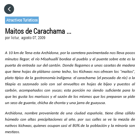
HOME
Atractivos Turisticos
Maitos de Carachama ...
CATEGORÍAS
por
lictur,
agosto 07, 2009
IR A
A 10 km de Tena esta Archidona, por la carretera pavimentada nos lleva pocos
minutos llegar; el río Misahuallí bordea el pueblo y el puente sobre este es la
puerta de entrada sur del cantón. Donde llagamos a unas casetas de madera
que tiene hojas de plátano como techo, los Kichwas nos ofrecen los “maitos”,
VISITA EL SITIO WEB
plato típico de la gastronomía indígena: el carachama (el pescado de río) o la
tilapia es sazonado solo con sal envueltos en hojas de bijao y puestos al
carbón, acompañados con yucas; esta porción no siendo suficiente para lo
que les gusta los mariscos y el sazón de los mismos que los preparan se pide
un seco de guanta, chicha de chonta y una jarra de guayusa.
Archidona, nombre proveniente de una ciudad española, tiene clima cálido
húmedo con altas precipitaciones al año, por sus calles se ve la mezcla de
nativos kichwas, quienes ocupan casi el 80% de la población y la minoría son
mestizos.