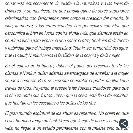
shuar está estrechamente vinculada a la naturaleza y a las leyes de
Universo, y se manifiesta en una amplia gama de seres superiores
relacionados con fenómenos tales como la creación del mundo, la
vida, la muerte, y las enfermedades. Los principales son
Etsa
que
personifica el bien en lucha contra el mal
Iwia
, que siempre están en
continua lucha para vencer el uno sobre el otro; Shakaim de la fuerza
y habilidad para el trabajo masculino; Tsunki, ser primordial del agua,
trae la salud; Nunkui causa la fertilidad de la chacra y de la mujer.
En el cultivo de la huerta, daban el poder del crecimiento de las
plantas a Nunkui, quien además se encargaba de enseñar a la mujer
shuar a sembrar. Pero se necesita concretar el poder de Nunkui a
través de ritos, trayendo al presente las fuerzas creadoras, para que
la chacra rinda sus frutos. Creen que la selva está llena de espíritus
que habitan en las cascadas o las orillas de los ríos.
El gran mundo espiritual de los shuar es repetitivo. No creen en que
el ser humano tenga un final. Creen que luego de nacer y cumplir su
vida, no llegan a un estado permanente con la muerte sino que su