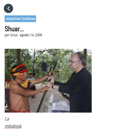
HOME
Atractivos Turisticos
Shuar...
CATEGORÍAS
por
lictur,
agosto 14, 2009
IR A
VISITA EL SITIO WEB
La
mitología