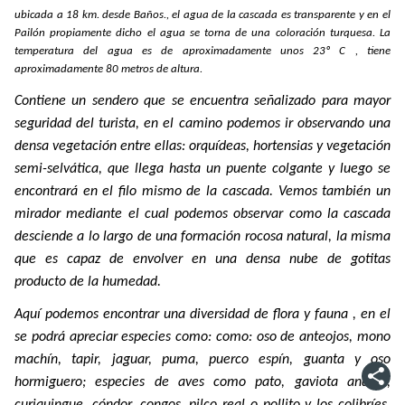
ubicada a 18 km. desde Baños., el agua de la cascada es transparente y en el
Pailón propiamente dicho el agua se torna de una coloración turquesa. La
temperatura del agua es de aproximadamente unos 23º C , tiene
aproximadamente 80 metros de altura.
Contiene un sendero que se encuentra señalizado para mayor
seguridad del turista, en el camino podemos ir observando una
densa vegetación entre ellas: orquídeas, hortensias y vegetación
semi-selvática, que llega hasta un puente colgante y luego se
encontrará en el filo mismo de la cascada. Vemos también un
mirador mediante el cual podemos observar como la cascada
desciende a lo largo de una formación rocosa natural, la misma
que es capaz de envolver en una densa nube de gotitas
producto de la humedad.
Aquí podemos encontrar una diversidad de flora y fauna , en el
se podrá apreciar especies como: como: oso de anteojos, mono
machín, tapir, jaguar, puma, puerco espín, guanta y oso
hormiguero; especies de aves como pato, gaviota andina,
curiquingue, cóndor, congos, pilco real o pollito y los colibríes,