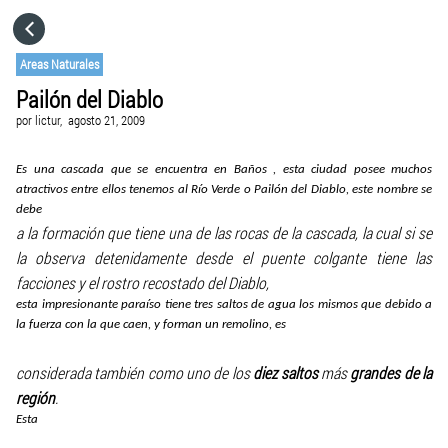
HOME
Areas Naturales
Pailón del Diablo
CATEGORÍAS
por
lictur,
agosto 21, 2009
IR A
Es una cascada que se encuentra en Baños , esta ciudad posee muchos
atractivos entre ellos tenemos al Río Verde o Pailón del Diablo, este nombre se
debe
a la formación que tiene una de las rocas de la cascada, la cual si se
VISITA EL SITIO WEB
la observa detenidamente desde el puente colgante tiene las
facciones y el rostro recostado del Diablo,
esta impresionante paraíso tiene tres saltos de agua los mismos que debido a
la fuerza con la que caen, y forman un remolino, es
considerada también como uno de los
diez saltos
más
grandes de la
región
.
Esta