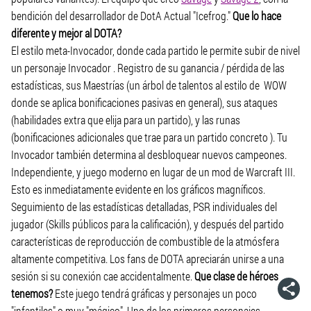
bendición del desarrollador de DotA Actual "Icefrog."
Que lo hace
diferente y mejor al DOTA?
El estilo meta-Invocador, donde cada partido le permite subir de nivel
un personaje Invocador . Registro de su ganancia / pérdida de las
estadísticas, sus Maestrías (un árbol de talentos al estilo de WOW
donde se aplica bonificaciones pasivas en general), sus ataques
(habilidades extra que elija para un partido), y las runas
(bonificaciones adicionales que trae para un partido concreto ). Tu
Invocador también determina al desbloquear nuevos campeones.
Independiente, y juego moderno en lugar de un mod de Warcraft III.
Esto es inmediatamente evidente en los gráficos magníficos.
Seguimiento de las estadísticas detalladas, PSR individuales del
jugador (Skills públicos para la calificación), y después del partido
características de reproducción de combustible de la atmósfera
altamente competitiva. Los fans de DOTA apreciarán unirse a una
sesión si su conexión cae accidentalmente.
Que clase de héroes
tenemos?
Este juego tendrá gráficas y personajes un poco
"infantiles" o muy "mágico". Uno de los primeros personajes