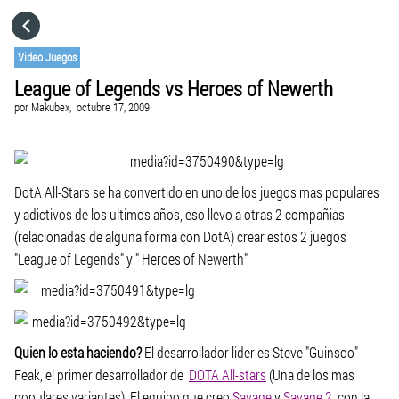
HOME
Video Juegos
League of Legends vs Heroes of Newerth
CATEGORÍAS
por
Makubex,
octubre 17, 2009
IR A
DotA All-Stars se ha convertido en uno de los juegos mas populares
VISITA EL SITIO WEB
y adictivos de los ultimos años, eso llevo a otras 2 compañias
(relacionadas de alguna forma con DotA) crear estos 2 juegos
"League of Legends" y " Heroes of Newerth"
Quien lo esta haciendo?
El desarrollador lider es Steve "Guinsoo"
Feak, el primer desarrollador de
DOTA All-stars
(Una de los mas
populares variantes). El equipo que creo
Savage
y
Savage 2
, con la