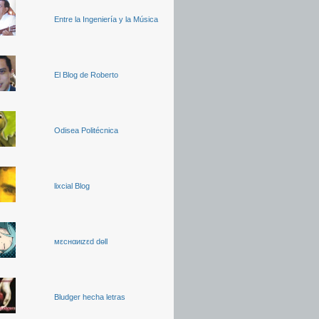
Entre la Ingeniería y la Música
El Blog de Roberto
Odisea Politécnica
lixcial Blog
мεcнαиιzεd dөll
Bludger hecha letras