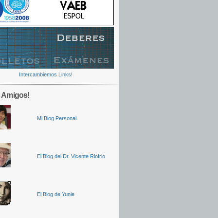
Intercambiemos Links!
 Amigos!
Mi Blog Personal
El Blog del Dr. Vicente Riofrio
El Blog de Yunie