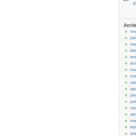
Archi
no
jul
ma
feb
ene
dic
no
oct
sep
ago
jul
jun
ma
abr
ma
feb
ene