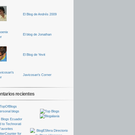
El Blog de Andrés 2009
El blog de Jonathan
El Blog de Yevit
Javicosan's Corner
tarios recientes