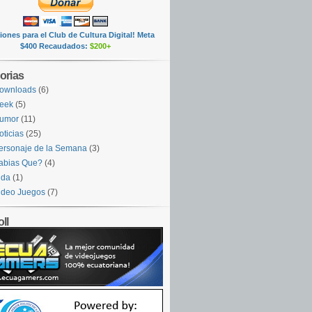
ones para el Club de Cultura Digital! Meta
$400 Recaudados:
$200+
orias
ownloads
(6)
eek
(5)
umor
(11)
oticias
(25)
ersonaje de la Semana
(3)
abias Que?
(4)
ida
(1)
ideo Juegos
(7)
ll