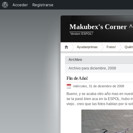
Acerca
Acceder
Registrarse
de
WordPress
Makubex's Corner 
Version ESPOL!
Ayudanprimas
Fotos!
Quién
Archivo
Archivo para diciembre, 2008
Fin de Año!
miércoles, 31 de diciembre de 2008
Bueno, y se acaba otro año mas en nuest
se la pasó bien aca en la ESPOL, hubo mu
viejo.. creo que las fotos hablan por si so