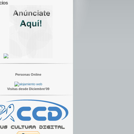
cios
Personas Online
Visitas desde Diciembre'09