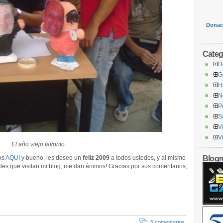
Donaci
Categ
D
G
H
N
P
S
V
V
El año viejo favorito
Blogro
os
AQUI
y bueno, les deseo un
feliz 2009
a todos ustedes, y al mismo
des que visitan mi blog, me dan ánimos! Gracias por sus comentarios,
5 comentarios