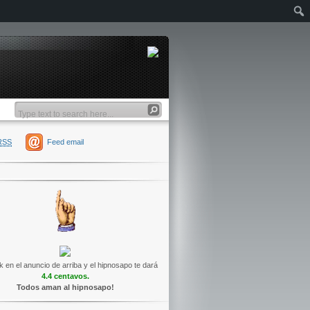
RSS
Feed email
k en el anuncio de arriba y el hipnosapo te dará
4.4 centavos.
Todos aman al hipnosapo!