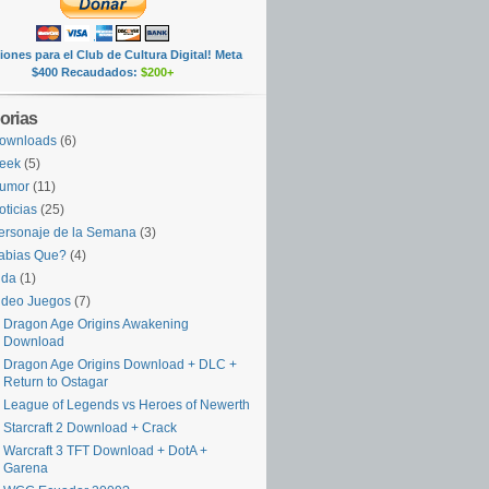
ones para el Club de Cultura Digital! Meta
$400 Recaudados:
$200+
orias
ownloads
(6)
eek
(5)
umor
(11)
oticias
(25)
ersonaje de la Semana
(3)
abias Que?
(4)
ida
(1)
ideo Juegos
(7)
Dragon Age Origins Awakening
Download
Dragon Age Origins Download + DLC +
Return to Ostagar
League of Legends vs Heroes of Newerth
Starcraft 2 Download + Crack
Warcraft 3 TFT Download + DotA +
Garena