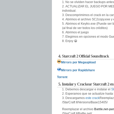
No se olviden hacer backups antes
ACTUALIZAR EL JUEGO POR MEDIO
individual.
Descomprimimos el crack en la carp
Abrimos el archivo SC2copy.exe y 
Abrimos el Keytro.exe (Puede ser 
(al final de ver todos los créditos)
Abrimos el juego
Elegimos en opciones el modo Gu
Enjoy 😀
4. Starcraft 2 Official Soundtrack
Mirrors por Megaupload
Mirrors por Rapidshare
Torrent
5. Instalar y Crackear Starcraft 2
Debemos descargar e instalar el
S
Esperamos que se actualize hasta l
Descargamos
este crack
Reemplaza
/StarCraft II/Versions/Base15405/
Reemplazar el archivo
Battle.net-p
/StarCraft II/Battle.net/