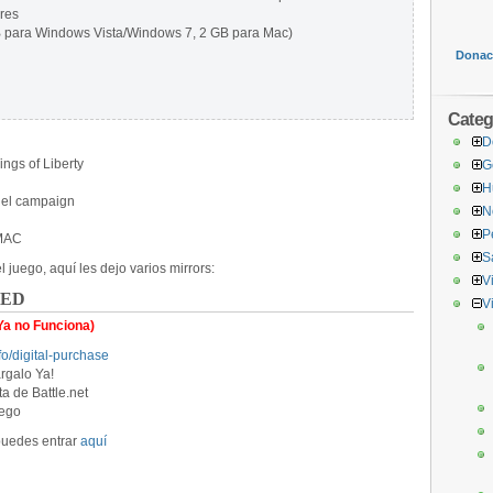
res
B para Windows Vista/Windows 7, 2 GB para Mac)
Donaci
Categ
D
ings of Liberty
G
H
 el campaign
N
P
 MAC
S
juego, aquí les dejo varios mirrors:
V
ADED
V
Ya no Funciona)
nfo/digital-purchase
rgalo Ya!
a de Battle.net
uego
 puedes entrar
aquí