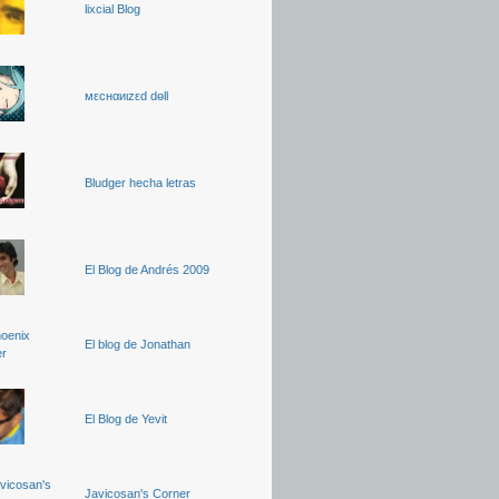
lixcial Blog
мεcнαиιzεd dөll
Bludger hecha letras
El Blog de Andrés 2009
El blog de Jonathan
El Blog de Yevit
Javicosan's Corner