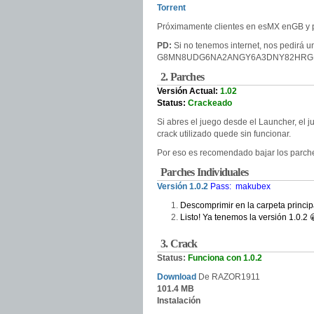
Torrent
Próximamente clientes en esMX enGB y
PD:
Si no tenemos internet, nos pedirá un
G8MN8UDG6NA2ANGY6A3DNY82HRG
2. Parches
Versión Actual:
1.02
Status:
Crackeado
Si abres el juego desde el Launcher, el ju
crack utilizado quede sin funcionar.
Por eso es recomendado bajar los parche
Parches Individuales
Versión 1.0.2
Pass: makubex
Descomprimir en la carpeta principa
Listo! Ya tenemos la versión 1.0.2 
3. Crack
Status:
Funciona con 1.0.2
Download
De
RAZOR1911
101.4 MB
Instalación