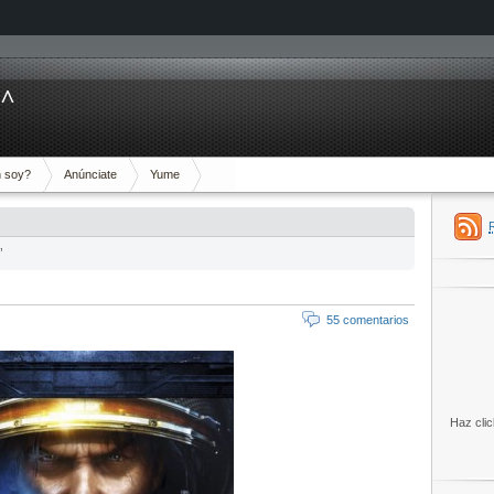
^^
 soy?
Anúnciate
Yume
’
55 comentarios
Haz clic