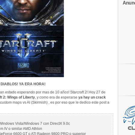
Anun
DIABLOS! YA E
RA HORA!
han estado esperando por mas de 10 años! Starcraft 2! Hoy 27 de
t 2: Wings of Liberty
, y como era de esperarse
ya hay un crack
 custom maps vs AI (Skirmish) , es por eso que le dedico este post a
Windows Vista/Windows 7 con DirectX 9.0c
m IV o similar AMD Athlon
eForce 6600 GT o ATI Radeon 9800 PRO o superior