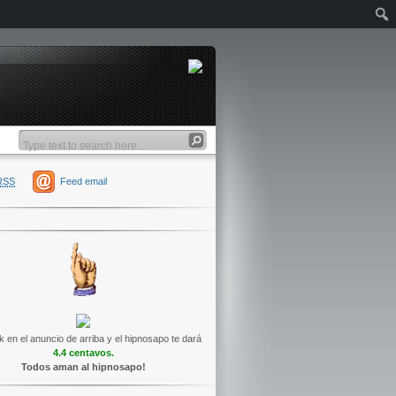
RSS
Feed email
k en el anuncio de arriba y el hipnosapo te dará
4.4 centavos.
Todos aman al hipnosapo!