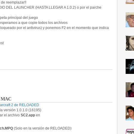
 de reemplazar!!
 DEL LAUNCHER (HASTA LLEGAR A 1.0.2) o por el parche
eta principal del juego
esperamos a que copie todos los archivos
bloqueado por el antivirus) y ponemos F2 en el momento que indica
est
 en MAC
tarcraft 2 de RELOADED
a versión 1.0.1.0 (16195)
r el archivo
SC2.app
en
atch.MPQ
(Solo en la versión de RELOADED)