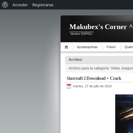
Acerca
Acceder
Registrarse
de
WordPress
Makubex's Corner 
Version ESPOL!
Ayudanprimas
Fotos!
Quién
Archivo
Archivo para la categoría ‘Video Juegos
Starcraft 2 Download + Crack
martes, 27 de julio de 2010