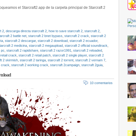
oqueamos el Starcraft2.app de la carpeta principal de Starcraft 2
t 2
,
descarga directa starcraft 2
,
how to save starcraft 2
,
starcraft 2
,
arcraft 2 battle net
,
starcraft 2 bnet bypass
,
starcraft 2 crack
,
starcraft 2
cta
,
starcraft 2 descargar
,
starcraft 2 download
,
starcraft 2 ecuador
,
tarcraft 2 medicina
,
starcraft 2 megaupload
,
starcraft 2 official soundtrack
,
2 pc
,
starcraft 2 rapidshare
,
starcraft 2 razor1991
,
starcraft 2 reloaded
,
 retail crack
,
starcraft 2 retail patch
,
starcraft 2 single player
,
starcraft 2
ft 2 skirmish
,
starcraft 2 taringa
,
starcraft 2 torrent
,
starcraft 2 vernam 7
,
y crack
,
starcraft 2 working crack
,
starcraft 2campaign
,
starcraft 2guia
,
wnload
10 comentarios