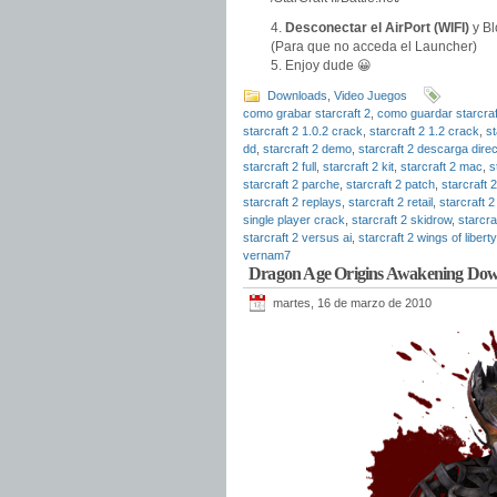
Desconectar el AirPort (WIFI)
y Bl
(Para que no acceda el Launcher)
Enjoy dude 😀
Downloads
,
Video Juegos
como grabar starcraft 2
,
como guardar starcraf
starcraft 2 1.0.2 crack
,
starcraft 2 1.2 crack
,
st
dd
,
starcraft 2 demo
,
starcraft 2 descarga dire
starcraft 2 full
,
starcraft 2 kit
,
starcraft 2 mac
,
s
starcraft 2 parche
,
starcraft 2 patch
,
starcraft 
starcraft 2 replays
,
starcraft 2 retail
,
starcraft 2
single player crack
,
starcraft 2 skidrow
,
starcra
starcraft 2 versus ai
,
starcraft 2 wings of libert
vernam7
Dragon Age Origins Awakening Do
martes, 16 de marzo de 2010