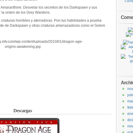
 Amaranthine. Desvelar los secretos de los Darkspawn y sus
 la orden de los Grey Wardens.
Comen
criaturas horribles y aterradoras. Pon tus habilidades a prueba
gente de Darkspawn y otras criaturas amenazadoras como el Golem
Archi
no
jul
ma
feb
Descargas
ene
dic
no
oct