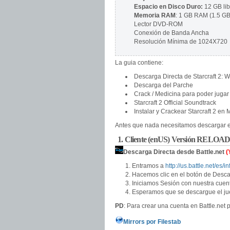
Espacio en Disco Duro:
12 GB lib
Memoria RAM
: 1 GB RAM (1.5 G
Lector DVD-ROM
Conexión de Banda Ancha
Resolución Mínima de 1024X720
La guia contiene:
Descarga Directa de Starcraft 2: W
Descarga del Parche
Crack / Medicina para poder jugar
Starcraft 2 Official Soundtrack
Instalar y Crackear Starcraft 2 en
Antes que nada necesitamos descargar el 
1. Cliente (enUS) Versión RELO
Descarga Directa desde Battle.net
(
Entramos a
http://us.battle.net/es/i
Hacemos clic en el botón de Desca
Iniciamos Sesión con nuestra cuent
Esperamos que se descargue el j
PD
: Para crear una cuenta en Battle.net
Mirrors por Filestab