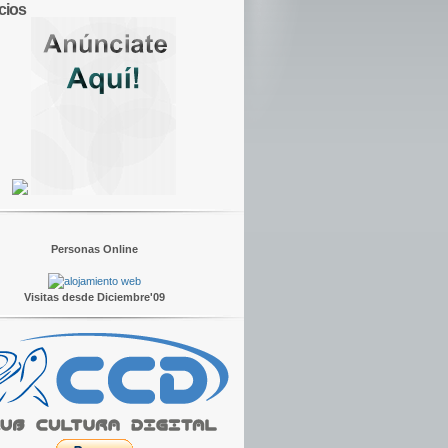
cios
Personas Online
Visitas desde Diciembre'09