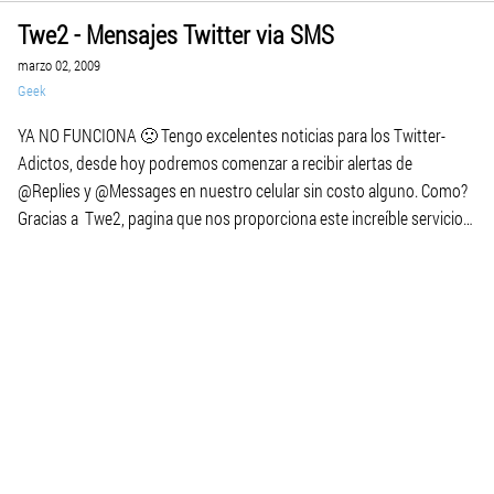
Twe2 - Mensajes Twitter via SMS
marzo 02, 2009
Geek
YA NO FUNCIONA 🙁 Tengo excelentes noticias para los Twitter-
Adictos, desde hoy podremos comenzar a recibir alertas de
@Replies y @Messages en nuestro celular sin costo alguno. Como?
Gracias a Twe2, pagina que nos proporciona este increíble servicio
totalmente Gratis! Primero debemos ingresar con nuestro nombre
de usuario y clave de Twitter. Una vez adentro, […]