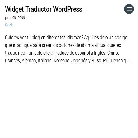
Widget Traductor WordPress
HOME
julio 09, 2009
Geek
CATEGORÍAS
Quieres ver tu blog en diferentes idiomas? Aquí les dejo un código
que modifique para crear los botones de idioma al cual quieres
IR A
traducir con un solo click! Traduce de español a Inglés. Chino,
Francés, Alemán, Italiano, Koreano, Japonés y Ruso. PD: Tienen que
poner en su Widget de Javascript. Usa este widget! Si no […]
VISITA EL SITIO WEB