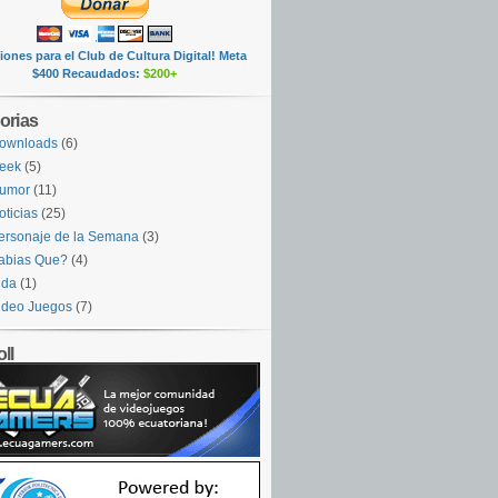
ones para el Club de Cultura Digital! Meta
$400 Recaudados:
$200+
orias
ownloads
(6)
eek
(5)
umor
(11)
oticias
(25)
ersonaje de la Semana
(3)
abias Que?
(4)
ida
(1)
ideo Juegos
(7)
ll