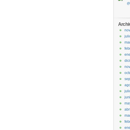
Archi
no
jul
ma
feb
ene
dic
no
oct
sep
ago
jul
jun
ma
abr
ma
feb
ene