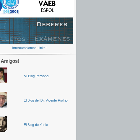
Intercambiemos Links!
 Amigos!
Mi Blog Personal
El Blog del Dr. Vicente Riofrio
El Blog de Yunie