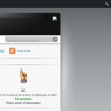
RSS
Feed email
k en el anuncio de arriba y el hipnosapo te dará
4.4 centavos.
Todos aman al hipnosapo!