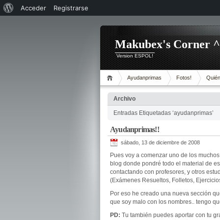
Acerca
Acceder
Registrarse
de
WordPress
Makubex's Corner 
Version ESPOL!
Ayudanprimas
Fotos!
Quién
Archivo
Entradas Etiquetadas ‘ayudanprimas’
Ayudanprimas!!
sábado, 13 de diciembre de 2008
Pues voy a comenzar uno de los muchos p
blog donde pondré todo el material de es
contactando con profesores, y otros estu
(Exámenes Resueltos, Folletos, Ejercicios
Por eso he creado una nueva sección qu
que soy malo con los nombres.. tengo qu
PD:
Tu también puedes aportar con tu gr