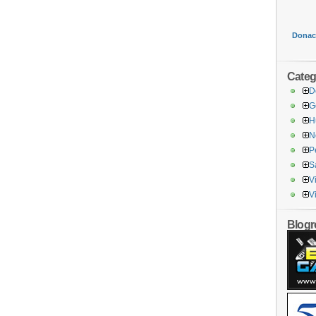
Donaci
Categ
D
G
H
N
P
S
V
V
Blogro