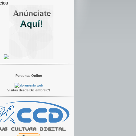
cios
Personas Online
Visitas desde Diciembre'09