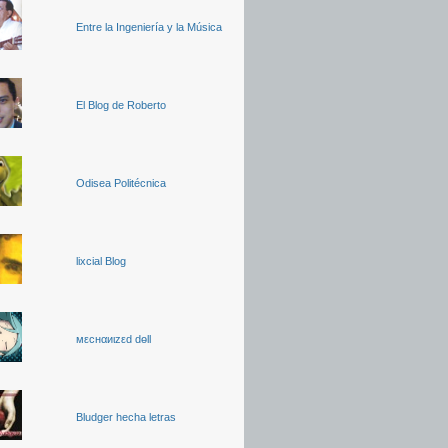
Entre la Ingeniería y la Música
El Blog de Roberto
Odisea Politécnica
lixcial Blog
мεcнαиιzεd dөll
Bludger hecha letras