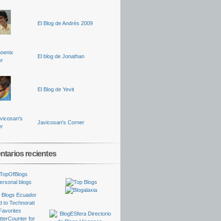
El Blog de Andrés 2009
El blog de Jonathan
El Blog de Yevit
Javicosan's Corner
tarios recientes