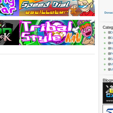
Donaci
Categ
D
G
H
N
P
S
V
V
Blogro