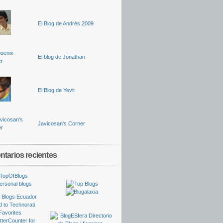
El Blog de Andrés 2009
El blog de Jonathan
El Blog de Yevit
Javicosan's Corner
tarios recientes