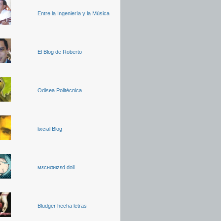
Entre la Ingeniería y la Música
El Blog de Roberto
Odisea Politécnica
lixcial Blog
мεcнαиιzεd dөll
Bludger hecha letras