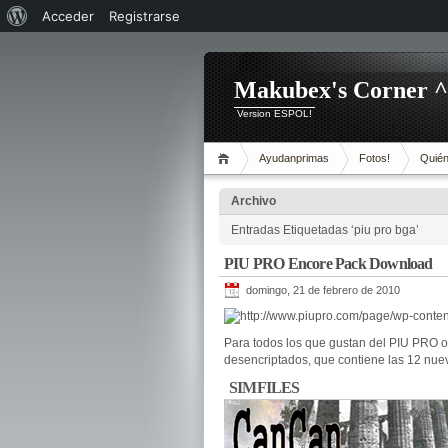
Acerca
Acceder
Registrarse
de
WordPress
Makubex's Corner 
Version ESPOL!
Ayudanprimas
Fotos!
Quién
Archivo
Entradas Etiquetadas ‘piu pro bga’
PIU PRO Encore Pack Download
domingo, 21 de febrero de 2010
Para todos los que gustan del PIU PRO o 
desencriptados, que contiene las 12 nu
SIMFILES