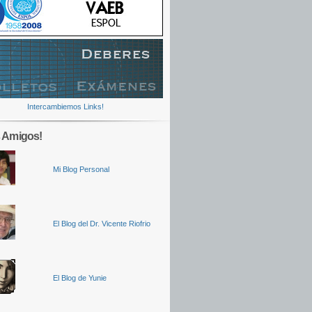
Intercambiemos Links!
 Amigos!
Mi Blog Personal
El Blog del Dr. Vicente Riofrio
El Blog de Yunie