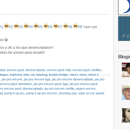
P1
P2
P3
P4
P5
P6
P7
P8
P9
*unir con
qui 😀
os y ofc a los que desencriptaron!
aidos me avisan para resubir!
Blogs
pted
,
encore pack desencriptado
,
encore pack hdd
,
encore pack simfiles
,
ilogue
,
euphoria
,
kitty cat
,
ladybug
,
london bridge
,
miss's story
,
move it
,
piu pro encore
,
piu pro encore bga
,
piu pro encore desencriptado
,
piu pro
 encore pack bemaniso
,
piu pro encore pack bga
,
piu pro encore pack
pro encore pack desencriptado
,
piu pro encore simfile
,
piupro encore
,
ad
,
pump it up pro
,
pump it up pro encore
,
shooting star
,
style on my speed