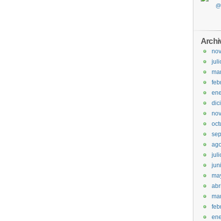
Archi
no
jul
ma
feb
ene
dic
no
oct
sep
ago
jul
jun
ma
abr
ma
feb
ene