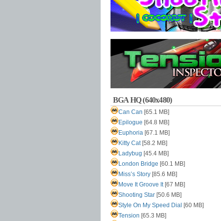
BGA HQ (640x480)
Can Can
[65.1 MB]
Epilogue
[64.8 MB]
Euphoria
[67.1 MB]
Kitty Cat
[58.2 MB]
Ladybug
[45.4 MB]
London Bridge
[60.1 MB]
Miss’s Story
[85.6 MB]
Move It Groove It
[67 MB]
Shooting Star
[50.6 MB]
Style On My Speed Dial
[60 MB]
Tension
[65.3 MB]