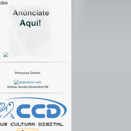
cios
Personas Online
Visitas desde Diciembre'09