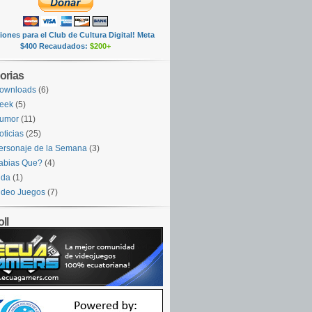
ones para el Club de Cultura Digital! Meta
$400 Recaudados:
$200+
orias
ownloads
(6)
eek
(5)
umor
(11)
oticias
(25)
ersonaje de la Semana
(3)
abias Que?
(4)
ida
(1)
ideo Juegos
(7)
ll