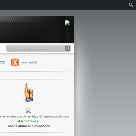
RSS
Feed email
k en el anuncio de arriba y el hipnosapo te dará
4.4 centavos.
Todos aman al hipnosapo!