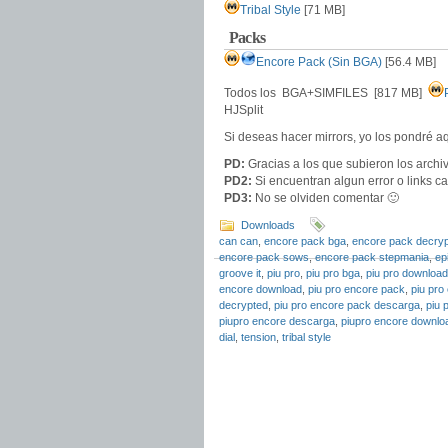
Tribal Style
[71 MB]
Packs
Encore Pack (Sin BGA)
[56.4 MB]
Todos los BGA+SIMFILES [817 MB]
HJSplit
Si deseas hacer mirrors, yo los pondré a
PD:
Gracias a los que subieron los archiv
PD2:
Si encuentran algun error o links c
PD3:
No se olviden comentar 🙂
Downloads
can can
,
encore pack bga
,
encore pack decry
encore pack sows
,
encore pack stepmania
,
ep
groove it
,
piu pro
,
piu pro bga
,
piu pro download
encore download
,
piu pro encore pack
,
piu pro
decrypted
,
piu pro encore pack descarga
,
piu 
piupro encore descarga
,
piupro encore downlo
dial
,
tension
,
tribal style