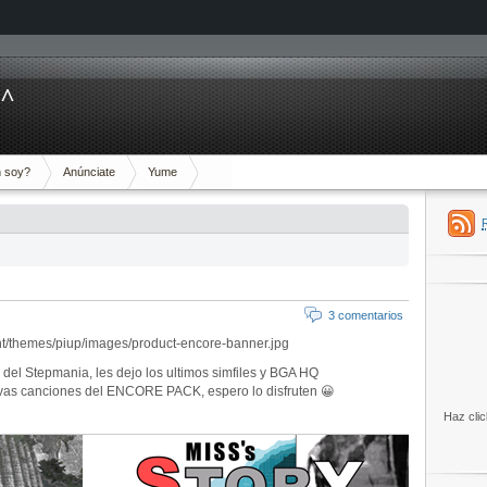
^^
 soy?
Anúnciate
Yume
3 comentarios
del Stepmania, les dejo los ultimos simfiles y BGA HQ
evas canciones del ENCORE PACK, espero lo disfruten 😀
Haz clic