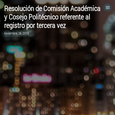
Resolución de Comisión Académica
HOME
y Cosejo Politécnico referente al
registro por tercera vez
CATEGORÍAS
noviembre 26, 2010
IR A
VISITA EL SITIO WEB