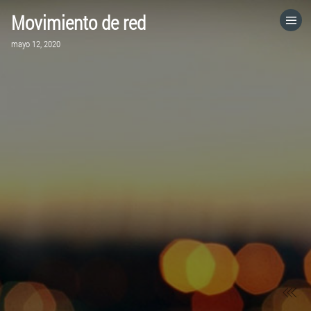
Movimiento de red
HOME
mayo 12, 2020
CATEGORÍAS
IR A
VISITA EL SITIO WEB