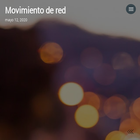
Movimiento de red
HOME
mayo 12, 2020
CATEGORÍAS
IR A
VISITA EL SITIO WEB