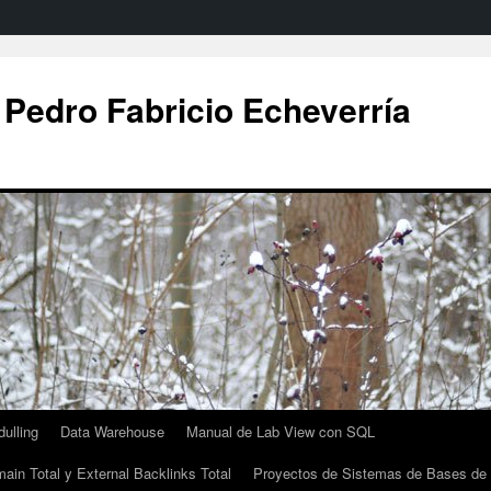
 Pedro Fabricio Echeverría
ulling
Data Warehouse
Manual de Lab View con SQL
ain Total y External Backlinks Total
Proyectos de Sistemas de Bases de