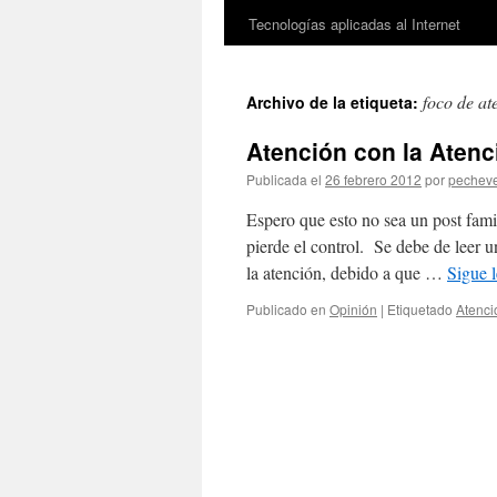
Tecnologías aplicadas al Internet
foco de at
Archivo de la etiqueta:
Atención con la Atenci
Publicada el
26 febrero 2012
por
pechev
Espero que esto no sea un post fami
pierde el control. Se debe de leer 
la atención, debido a que …
Sigue 
Publicado en
Opinión
|
Etiquetado
Atenci