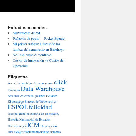
Entradas recientes
Movimiento de red
Pañuelos de pecho -- Pocket Square
Mi primer trabajo: Limpiando las
tumbas del cementerio en Babahoyo
No sean como el montubio
Costos de Innovación vs Costos de
Operación
Etiquetas
click
Atención
batch
break en programa
Data Warehouse
Colorado
descanso en comida gourmet
Ecuador
El desapego
Errores de Webometrics
ESPOL
felicidad
foco de atención
historia de un minero.
Historia Multimodal de Ecuador
ICM
Huevos viejos
Ideas nuevas
Ideas viejas
implementación de sistemas