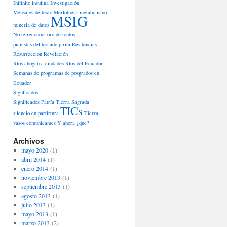
Inifinito
insulina
Investigación
Mensajes de texto
Merlotnear
metabolismo
MSIG
mineria de datos
No te reconocí
oro de tontos
pianistas del teclado
pirita
Resitencias
Resurrección
Revelación
Ríos ahogan a ciudades
Ríos del Ecuador
Semanas de programas de posgrados en
Ecuador
Signficados
Significados Patría Tierra Sagrada
TICs
silencio en partirtura
Tierra
vasos comunicantes
Y ahora ¿qué?
Archivos
mayo 2020
(1)
abril 2014
(1)
enero 2014
(1)
noviembre 2013
(1)
septiembre 2013
(1)
agosto 2013
(1)
julio 2013
(1)
mayo 2013
(1)
marzo 2013
(2)