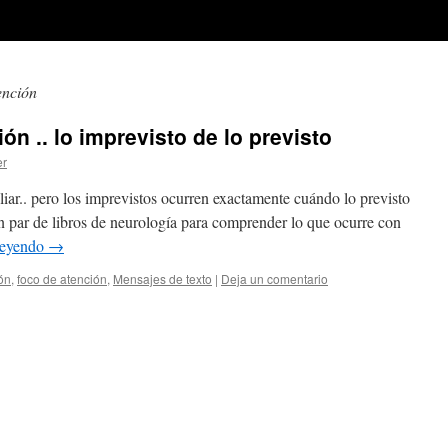
ención
ón .. lo imprevisto de lo previsto
er
liar.. pero los imprevistos ocurren exactamente cuándo lo previsto
un par de libros de neurología para comprender lo que ocurre con
leyendo
→
ón
,
foco de atención
,
Mensajes de texto
|
Deja un comentario