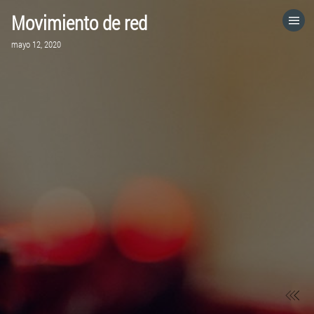
Movimiento de red
HOME
mayo 12, 2020
CATEGORÍAS
IR A
VISITA EL SITIO WEB