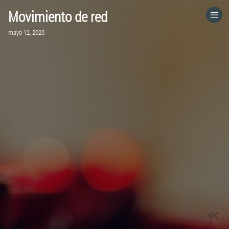
Movimiento de red
HOME
mayo 12, 2020
CATEGORÍAS
IR A
VISITA EL SITIO WEB