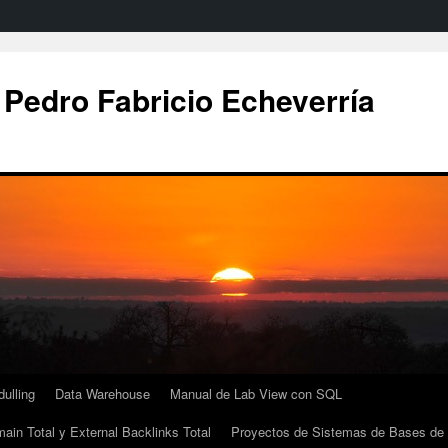
 Pedro Fabricio Echeverría
ulling
Data Warehouse
Manual de Lab View con SQL
ain Total y External Backlinks Total
Proyectos de Sistemas de Bases de