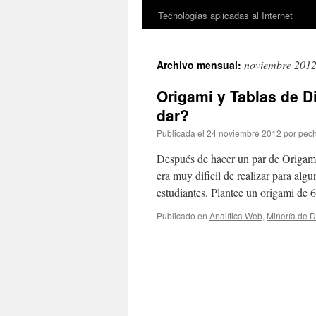
Tecnologías aplicadas al Internet
noviembre 201
Archivo mensual:
Origami y Tablas de 
dar?
Publicada el
24 noviembre 2012
por
pec
Después de hacer un par de Origami
era muy dificil de realizar para al
estudiantes. Plantee un origami de
Publicado en
Analítica Web
,
Minería de D