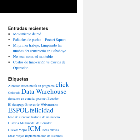
Entradas recientes
Movimiento de red
Pañuelos de pecho -- Pocket Square
Mi primer trabajo: Limpiando las
tumbas del cementerio en Babahoyo
No sean como el montubio
Costos de Innovación vs Costos de
Operación
Etiquetas
click
Atención
batch
break en programa
Data Warehouse
Colorado
descanso en comida gourmet
Ecuador
El desapego
Errores de Webometrics
ESPOL
felicidad
foco de atención
historia de un minero.
Historia Multimodal de Ecuador
ICM
Huevos viejos
Ideas nuevas
Ideas viejas
implementación de sistemas