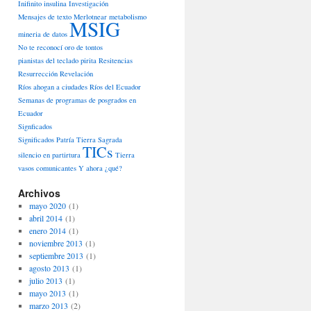
Inifinito
insulina
Investigación
Mensajes de texto
Merlotnear
metabolismo
MSIG
mineria de datos
No te reconocí
oro de tontos
pianistas del teclado
pirita
Resitencias
Resurrección
Revelación
Ríos ahogan a ciudades
Ríos del Ecuador
Semanas de programas de posgrados en
Ecuador
Signficados
Significados Patría Tierra Sagrada
TICs
silencio en partirtura
Tierra
vasos comunicantes
Y ahora ¿qué?
Archivos
mayo 2020
(1)
abril 2014
(1)
enero 2014
(1)
noviembre 2013
(1)
septiembre 2013
(1)
agosto 2013
(1)
julio 2013
(1)
mayo 2013
(1)
marzo 2013
(2)