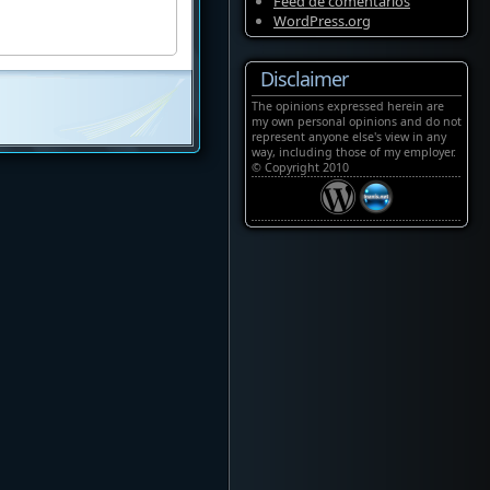
Feed de comentarios
WordPress.org
Disclaimer
The opinions expressed herein are
my own personal opinions and do not
represent anyone else's view in any
way, including those of my employer.
© Copyright 2010