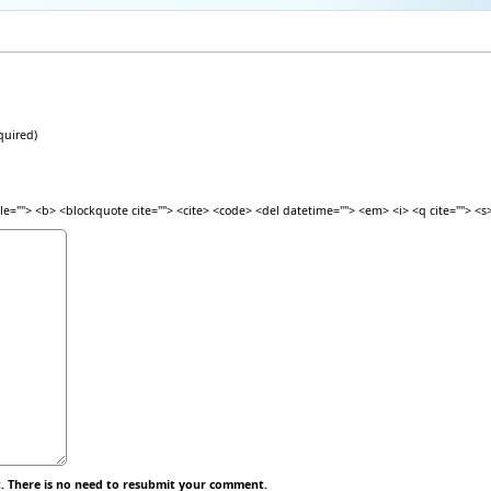
quired)
itle=""> <b> <blockquote cite=""> <cite> <code> <del datetime=""> <em> <i> <q cite=""> <s
 There is no need to resubmit your comment.