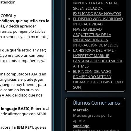
 atención
IMPUESTO A LA RENTA AL
SRI EN ECUADOR
EXPLICADO PARA NOVATOS
, COBOL y
EL DISEÑO WEB USABILIDAD,
ódigos, que aquello era lo
INTERACTIVIDAD,
s, y decidí aprender
NAVEGABILIDAD,
gramas, por ejemplo tablas
ARQUITECTURA DE LA
ero sencillo, ya en mi mente;
INFORMACIÓN Y LA
INTERACCIÓN DE MEDIOS
o que quería estudiar y ser;
LA HISTORIA DEL HTML -
IC; yo era todo un campeón
HYPERTEXT MARKUP
ntaja a mis compañeros, ya
LANGUAGE DESDE HTML 1.0
A HTML5
EL RINCON DEL VAGO
n una computadora ATARI en
ROMPIENDO MITOS Y
, gracias a él pude jugar
DIGAMOS LAS COSAS COMO
os juegos muy buenos, para
SON
ugo conmigo los nuevos
 ATARI del disco que nos
Últimos Comentarios
l lenguaje BASIC
, Roberto al
Marcelo
uede afirmar que con ATARI
Muchas gracias por tu
aporte,
...
santiago
tadora,
la IBM PS/1
, que es