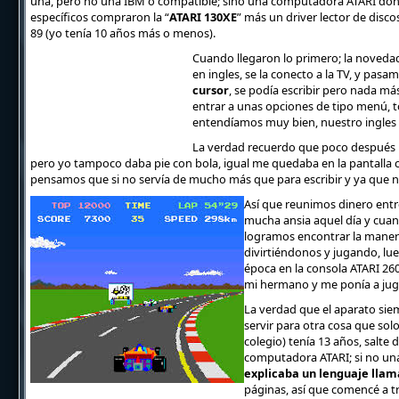
una, pero no una IBM o compatible; sino una computadora ATARI donde
específicos compraron la “
ATARI 130XE
” más un driver lector de discos
89 (yo tenía 10 años más o menos).
Cuando llegaron lo primero; la noveda
en ingles, se la conecto a la TV, y pas
cursor
, se podía escribir pero nada m
entrar a unas opciones de tipo menú, t
entendíamos muy bien, nuestro ingles 
La verdad recuerdo que poco después l
pero yo tampoco daba pie con bola, igual me quedaba en la pantalla 
pensamos que si no servía de mucho más que para escribir y ya que no
Así que reunimos dinero entre
mucha ansia aquel día y cuand
logramos encontrar la manera
divirtiéndonos y jugando, lue
época en la consola ATARI 26
mi hermano y me ponía a juga
La verdad que el aparato sie
servir para otra cosa que sol
colegio) tenía 13 años, salte
computadora ATARI; si no un
explicaba un lenguaje lla
páginas, así que comencé a tr