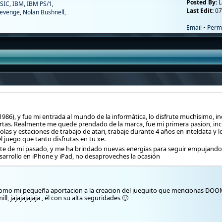
Posted By:
L
SIC
,
IBM
,
IBM PS/1
,
Last Edit:
07
evenge
,
Nolan Bushnell
,
Email
•
Perm
986), y fue mi entrada al mundo de la informática, lo disfrute muchísimo, inc
artas. Realmente me quede prendado de la marca, fue mi primera pasion, in
olas y estaciones de trabajo de atari, trabaje durante 4 años en inteldata y 
 juego que tanto disfrutas en tu xe.
e de mi pasado, y me ha brindado nuevas energías para seguir empujando e
sarrollo en iPhone y iPad, no desaproveches la ocasión
como mi pequeña aportacion a la creacion del jueguito que mencionas DOOM,
, jajajajajaja , él con su alta seguridades 🙂