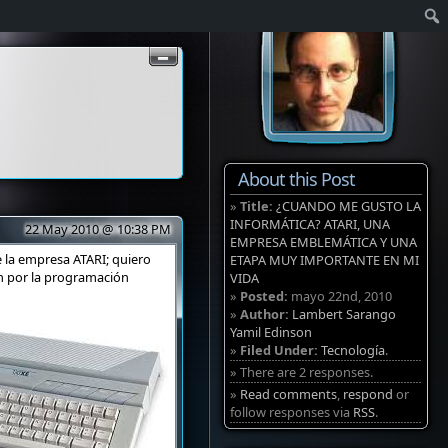
About this Post
»
Title:
¿CUANDO ME GUSTO LA
INFORMÁTICA? ATARI, UNA
22 May 2010 @ 10:38 PM
EMPRESA EMBLEMÁTICA Y UNA
 la empresa ATARI; quiero
ETAPA MUY IMPORTANTE EN MI
ón por la programación
VIDA
»
Posted:
mayo 22nd, 2010
»
Author:
Lambert Sarango
Yamil Edinson
»
Filed Under:
Tecnología
.
» There are 2 responses.
»
Read comments
,
respond
or
follow responses via
RSS
.