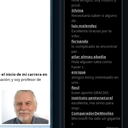
Hola amigos, soy musico y
prod
...
Silvina
Necesitaría saber si alguno
de
...
luis melendez
Excelente Gracias por la
infor
...
fernando
lo complicado es encontrar
per
...
pilar almau abadia
Hola alguien sabe como
hacer c
...
enrique
l inicio de mi carrera en
amigos estoy interesado en
mación; y soy profesor de
uno
...
Raul
buen aporte GRACIAS.
instituto gentenatural
excelente, me sirvio para
impr
...
ComparadorDeMoviles
Microsoft ha sido un gigante
s
...