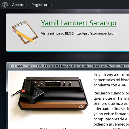
Acerca
Acceder
Registrarse
de
Yamil Lambert Sarango
WordPress
Visita mi nuevo BLOG http://profesorlambert.com
¿CUANDO ME GUSTO LA INFORMÁTICA? ATARI, UNA EMPRESA EMBLE
Hoy no voy a recomen
comentarles mi histo
comienza con ATARI p
Recuerdo cuando, pr
quería que mi herma
primero que hizo es
adecuado, ellos se di
ya no existe llamado
computadores de ATARI
pidieron al vendedor