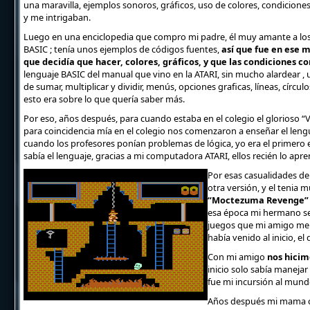
una maravilla, ejemplos sonoros, gráficos, uso de colores, condicion
y me intrigaban.
Luego en una enciclopedia que compro mi padre, él muy amante a los 
BASIC ; tenía unos ejemplos de códigos fuentes,
así que fue en ese 
que decidía que hacer, colores, gráficos, y que las condiciones co
lenguaje BASIC del manual que vino en la ATARI, sin mucho alardear ,
de sumar, multiplicar y dividir, menús, opciones graficas, líneas, círcu
esto era sobre lo que quería saber más.
Por eso, años después, para cuando estaba en el colegio el glorioso “Vi
para coincidencia mía en el colegio nos comenzaron a enseñar el leng
cuando los profesores ponían problemas de lógica, yo era el primero 
sabía el lenguaje, gracias a mi computadora ATARI, ellos recién lo apre
Por esas casualidades d
otra versión, y el tenia 
“Moctezuma Revenge
esa época mi hermano se
juegos que mi amigo me p
había venido al inicio, e
Con mi amigo
nos hicim
inicio solo sabía maneja
fue mi incursión al mund
Años después mi mama c