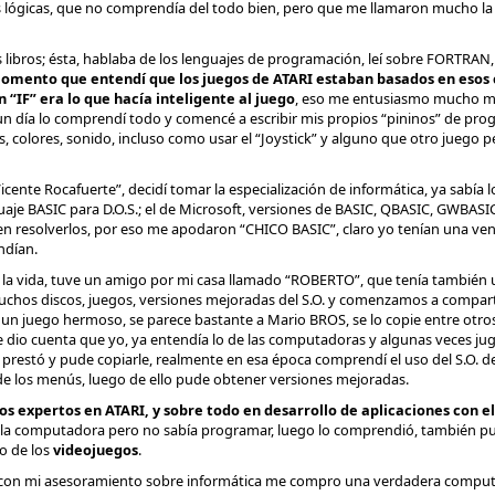
es lógicas, que no comprendía del todo bien, pero que me llamaron mucho la
libros; ésta, hablaba de los lenguajes de programación, leí sobre FORTRAN
momento que entendí que los juegos de ATARI estaban basados en esos c
n “IF” era lo que hacía inteligente al juego
, eso me entusiasmo mucho má
 un día lo comprendí todo y comencé a escribir mis propios “pininos” de pro
los, colores, sonido, incluso como usar el “Joystick” y alguno que otro juego p
cente Rocafuerte”, decidí tomar la especialización de informática, ya sabía l
uaje BASIC para D.O.S.; el de Microsoft, versiones de BASIC, QBASIC, GWBAS
en resolverlos, por eso me apodaron “CHICO BASIC”, claro yo tenían una ve
ndían.
e la vida, tuve un amigo por mi casa llamado “ROBERTO”, que tenía tambié
muchos discos, juegos, versiones mejoradas del S.O. y comenzamos a compartir
”
un juego hermoso, se parece bastante a Mario BROS, se lo copie entre otr
 dio cuenta que yo, ya entendía lo de las computadoras y algunas veces j
restó y pude copiarle, realmente en esa época comprendí el uso del S.O. de
l de los menús, luego de ello pude obtener versiones mejoradas.
os expertos en ATARI, y sobre todo en desarrollo de aplicaciones con e
r la computadora pero no sabía programar, luego lo comprendió, también p
o de los
videojuegos
.
on mi asesoramiento sobre informática me compro una verdadera compu