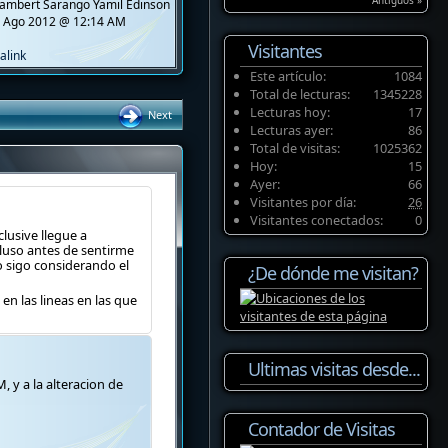
Antiguos »
ambert Sarango Yamil Edinson
 Ago 2012 @ 12:14 AM
Visitantes
alink
Este artículo:
1084
Total de lecturas:
1345228
Lecturas hoy:
17
Next
Lecturas ayer:
86
Total de visitas:
1025362
Hoy:
15
Ayer:
66
Visitantes por día:
26
Visitantes conectados:
0
lusive llegue a
cluso antes de sentirme
lo sigo considerando el
¿De dónde me visitan?
n las lineas en las que
Ultimas visitas desde...
 y a la alteracion de
Contador de Visitas