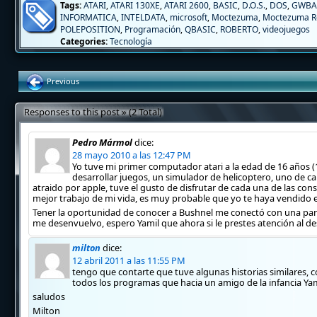
Tags:
ATARI
,
ATARI 130XE
,
ATARI 2600
,
BASIC
,
D.O.S.
,
DOS
,
GWBA
INFORMATICA
,
INTELDATA
,
microsoft
,
Moctezuma
,
Moctezuma R
POLEPOSITION
,
Programación
,
QBASIC
,
ROBERTO
,
videojuegos
Categories:
Tecnología
Previous
Responses to this post » (2 Total)
Pedro Mármol
dice:
28 mayo 2010 a las 12:47 PM
Yo tuve mi primer computador atari a la edad de 16 años (1
desarrollar juegos, un simulador de helicoptero, uno de c
atraido por apple, tuve el gusto de disfrutar de cada una de las cons
mejor trabajo de mi vida, es muy probable que yo te haya vendido el
Tener la oportunidad de conocer a Bushnel me conectó con una part
me desenvuelvo, espero Yamil que ahora si le prestes atención al de
milton
dice:
12 abril 2011 a las 11:55 PM
tengo que contarte que tuve algunas historias similares, 
todos los programas que hacia un amigo de la infancia Yamill
saludos
Milton