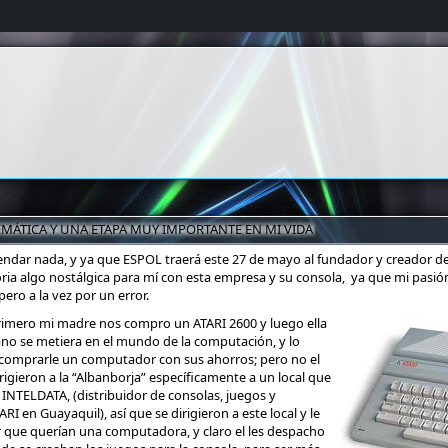
MÁTICA Y UNA ETAPA MUY IMPORTANTE EN MI VIDA
dar nada, y ya que ESPOL traerá este 27 de mayo al fundador y creador de
ria algo nostálgica para mí con esta empresa y su consola, ya que mi pasi
ero a la vez por un error.
imero mi madre nos compro un ATARI 2600 y luego ella
no se metiera en el mundo de la computación, y lo
 comprarle un computador con sus ahorros; pero no el
rigieron a la “Albanborja” específicamente a un local que
 INTELDATA, (distribuidor de consolas, juegos y
 en Guayaquil), así que se dirigieron a este local y le
 que querían una computadora, y claro el les despacho