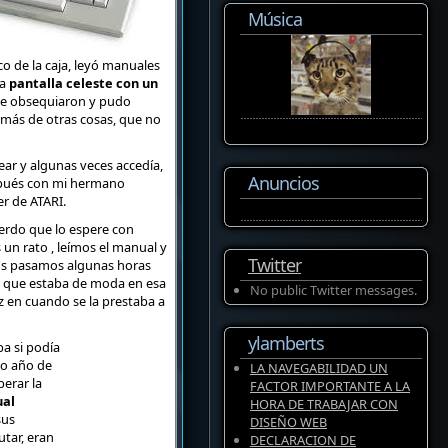
Música
 de la caja, leyó manuales
na
pantalla celeste con un
 le obsequiaron y pudo
emás de otras cosas, que no
ar y algunas veces accedía,
Anuncios
espués con mi hermano
r de ATARI.
uerdo que lo espere con
un rato , leímos el manual y
Twitter
nos pasamos algunas horas
” que estaba de moda en esa
No public Twitter messages.
 en cuando se la prestaba a
ylamberts
a si podía
do año de
LA NAVEGABILIDAD UN
perar la
FACTOR IMPORTANTE A LA
ual
HORA DE TRABAJAR CON
sus
DISEÑO WEB
tar, eran
DECLARACION DE