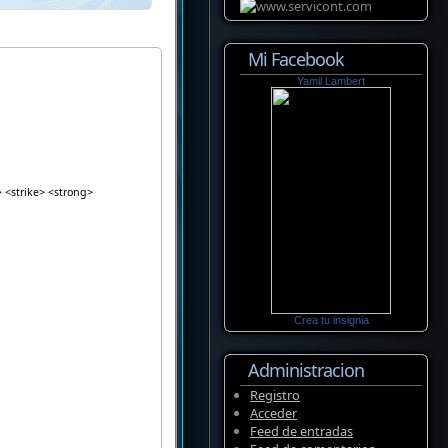
Mi Facebook
Yamil Lambert
> <strike> <strong>
Crea tu insignia
Administracion
Registro
Acceder
Feed de entradas