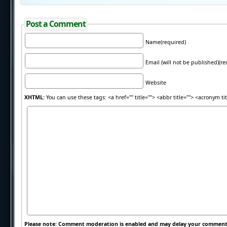
Post a Comment
Name(required)
Email (will not be published)(re
Website
XHTML:
You can use these tags: <a href="" title=""> <abbr title=""> <acronym t
Please note: Comment moderation is enabled and may delay your comment.