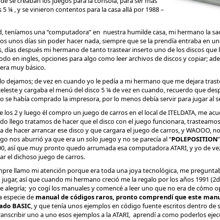
 se creaban los juegos para la consola, para ser más
 5 ¼ , y se vinieron contentos para la casa allá por 1988 –
d, teníamos una “computadora” en nuestra humilde casa, mi hermano la saco
amos unos días sin poder hacer nada, siempre que se la prendía entraba en u
ás, días después mi hermano de tanto trastear inserto uno de los discos que
odo en ingles, opciones para algo como leer archivos de discos y copiar; ad
era muy básico.
o dejamos; de vez en cuando yo le pedía a mi hermano que me dejara traste
celeste y cargaba el menú del disco 5 ¼ de vez en cuando, recuerdo que d
 se había comprado la impresora, por lo menos debía servir para jugar al se
 los 2 y luego él compro un juego de carros en el local de ITELDATA, me ac
o llego tratamos de hacer que el disco con el juego funcionara, trasteamos 
 de hacer arrancar ese disco y que cargara el juego de carros, y WAOOO, 
go nos aburrió ya que era un solo juego y no se parecía al “
POLEPOSITION
00, así que muy pronto quedo arrumada esa computadora ATARI, y yo de vez
r el dichoso juego de carros.
mpre llamo mi atención porque era toda una joya tecnológica, me preguntab
o jugar, así que cuando mi hermano creció me la regalo por los años 1991 (2
 de alegría; yo cogí los manuales y comencé a leer uno que no era de cómo o
a especie de
manual de códigos raros, pronto comprendí que este man
mado BASIC
, y que tenía unos ejemplos en código fuente escritos dentro de 
anscribir uno a uno esos ejemplos a la ATARI, aprendí a como poderlos ejecu