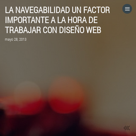
LA NAVEGABILIDAD UN FACTOR
HOME
IMPORTANTE A LA HORA DE
TRABAJAR CON DISEÑO WEB
CATEGORÍAS
mayo 28, 2013
IR A
VISITA EL SITIO WEB