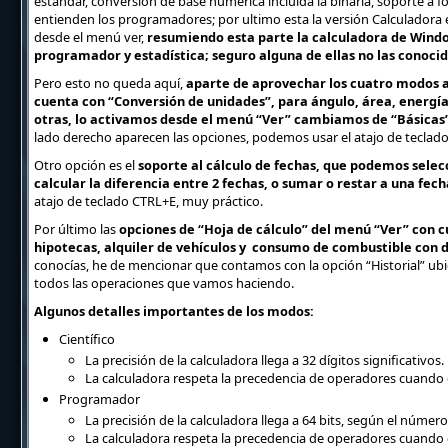
estándar, conversión de base numérica incluida la binaria, soporte a
entienden los programadores; por ultimo esta la versión Calculadora
desde el menú ver,
resumiendo esta parte la calculadora de Windo
programador y estadística; seguro alguna de ellas no las conocid
Pero esto no queda aquí,
aparte de aprovechar los cuatro modos an
cuenta con “Conversión de unidades”, para ángulo, área, energía
otras, lo activamos desde el menú “Ver” cambiamos de “Básicas
lado derecho aparecen las opciones, podemos usar el atajo de teclad
Otro opción es el
soporte al cálculo de fechas, que podemos sele
calcular la diferencia entre 2 fechas, o sumar o restar a una fec
atajo de teclado CTRL+E, muy práctico.
Por último las
opciones de “Hoja de cálculo” del menú “Ver” con 
hipotecas, alquiler de vehículos y consumo de combustible con d
conocías, he de mencionar que contamos con la opción “Historial” ub
todos las operaciones que vamos haciendo.
Algunos detalles importantes de los modos:
Científico
La precisión de la calculadora llega a 32 dígitos significativos.
La calculadora respeta la precedencia de operadores cuando c
Programador
La precisión de la calculadora llega a 64 bits, según el número
La calculadora respeta la precedencia de operadores cuando