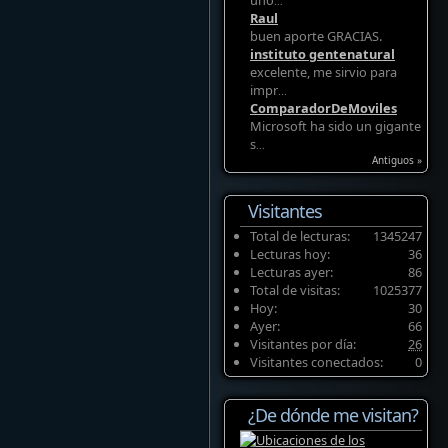
uno
...
Raul
buen aporte GRACIAS.
instituto gentenatural
excelente, me sirvio para
impr
...
ComparadorDeMoviles
Microsoft ha sido un gigante
s
...
Antiguos »
Visitantes
Total de lecturas:
1345247
Lecturas hoy:
36
Lecturas ayer:
86
Total de visitas:
1025377
Hoy:
30
Ayer:
66
Visitantes por día:
26
Visitantes conectados:
0
¿De dónde me visitan?