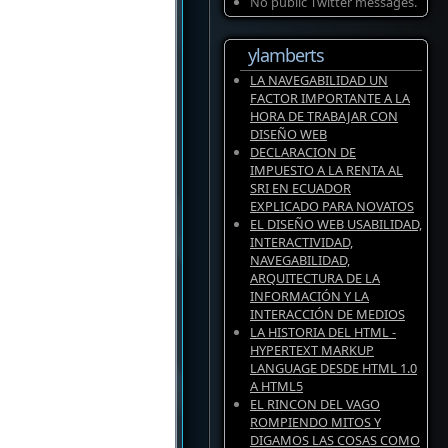
No public Twitter messages.
ylamberts
LA NAVEGABILIDAD UN
FACTOR IMPORTANTE A LA
HORA DE TRABAJAR CON
DISEÑO WEB
DECLARACION DE
IMPUESTO A LA RENTA AL
SRI EN ECUADOR
EXPLICADO PARA NOVATOS
EL DISEÑO WEB USABILIDAD,
INTERACTIVIDAD,
NAVEGABILIDAD,
ARQUITECTURA DE LA
INFORMACIÓN Y LA
INTERACCIÓN DE MEDIOS
LA HISTORIA DEL HTML -
HYPERTEXT MARKUP
LANGUAGE DESDE HTML 1.0
A HTML5
EL RINCON DEL VAGO
ROMPIENDO MITOS Y
DIGAMOS LAS COSAS COMO