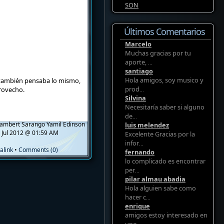
SON
Últimos Comentarios
Marcelo
Muchas gracias por tu
aporte,
...
santiago
Hola amigos, soy musico y
o también pensaba lo mismo,
prod
rovecho.
...
Silvina
Necesitaría saber si alguno
de
...
ambert Sarango Yamil Edinson
luis melendez
 Jul 2012 @ 01:59 AM
Excelente Gracias por la
infor
...
alink
•
Comments (0)
fernando
lo complicado es encontrar
per
...
pilar almau abadia
Hola alguien sabe como
hacer c
...
enrique
amigos estoy interesado en