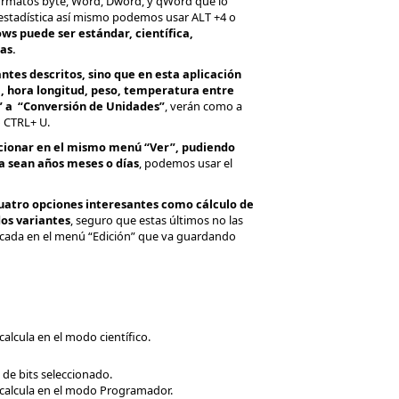
 formatos byte, Word, Dword, y qWord que lo
 estadística así mismo podemos usar ALT +4 o
ws puede ser estándar, científica,
as.
tes descritos, sino que en esta aplicación
, hora longitud, peso, temperatura entre
” a “Conversión de Unidades”
, verán como a
o CTRL+ U.
ccionar en el mismo menú “Ver”, pudiendo
ha sean años meses o días
, podemos usar el
cuatro opciones interesantes como cálculo de
os variantes
, seguro que estas últimos no las
icada en el menú “Edición” que va guardando
alcula en el modo científico.
 de bits seleccionado.
 calcula en el modo Programador.