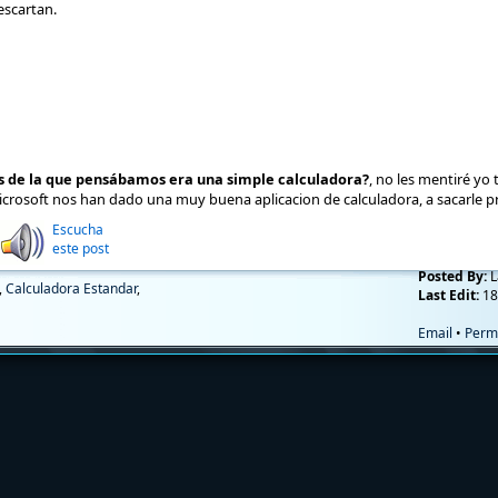
escartan.
es de la que pensábamos era una simple calculadora?
, no les mentiré y
icrosoft nos han dado una muy buena aplicacion de calculadora, a sacarle p
Escucha
este post
Posted By:
L
,
Calculadora Estandar
,
Last Edit:
18
Email
•
Perm