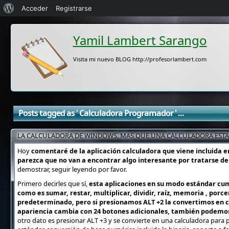
Acerca
Acceder
Registrarse
de
Yamil Lambert Sarango
WordPress
Visita mi nuevo BLOG http://profesorlambert.com
Posts tagged as ' Calculadora Programador ' ...
LA CALCULADORA DE WINDOWS, MAS QUE UNA CALCULADORA ESTAN
Hoy
comentaré de la aplicación calculadora que viene incluida en
parezca que no van a encontrar algo interesante por tratarse de
demostrar, seguir leyendo por favor.
Primero decirles que sí,
esta aplicaciones en su modo estándar cu
como es sumar, restar, multiplicar, dividir, raíz, memoria , porc
predeterminado, pero si presionamos ALT +2 la convertimos en c
apariencia cambia con 24 botones adicionales, también podemos i
otro dato es presionar ALT +3 y se convierte en una calculadora para 