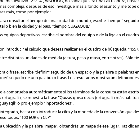
do me devolvió “2+2=4”, WAOOOO, no sabía que era una calculadora; hasta 
más compleja, después de eso investigue más a fondo el asunto y me tope 
as más, como por ejemplo:
ara consultar el tiempo de una ciudad del mundo, escribe "tiempo" seguido d
al o bien la ciudad y el país. “tiempo GUAYAQUIL”
los equipos deportivos, escribe el nombre del equipo o de la liga en el cuadr
 con introducir el cálculo que deseas realizar en el cuadro de búsqueda. “455+
ntre distintas unidades de medida (altura, peso y masa, entre otras). Sólo tie
ra o frase, escribe "definir" seguido de un espacio y la palabra o palabras en
ine:" seguido de una palabra o frase. Los resultados mostrarán definiciones p
oogle comprueba automáticamente si los términos de la consulta están escrit
rtografía, se muestra la frase "Quizás quiso decir: (ortografía más habitual)
uayaqil” o pro ejemplo “inportaciones”.
integrado, basta con introducir la cifra y la moneda de la conversión que des
resultados. “100 EUR en CLP”
 ubicación y la palabra "mapa"; obtendrás un mapa de ese lugar. Haz clic en