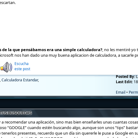
escartan.
es de la que pensábamos era una simple calculadora?
, no les mentiré y
icrosoft nos han dado una muy buena aplicacion de calculadora, a sacarle p
Escucha
este post
Posted By:
L
,
Calculadora Estandar
,
Last Edit:
18
Email
•
Perm
 TUS BUSQUEDAS
 a recomendar una aplicación, sino mas bien enseñarles unas cuantas cosas
so “GOOGLE” cuando estén buscando algo, aunque son unos “tips” bastante
tenerlos presentes, recuerdo que un día sin quererle le puse a Google en s