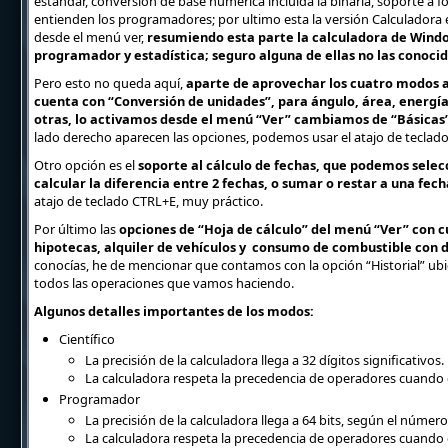
estándar, conversión de base numérica incluida la binaria, soporte a
entienden los programadores; por ultimo esta la versión Calculadora
desde el menú ver,
resumiendo esta parte la calculadora de Windo
programador y estadística; seguro alguna de ellas no las conocid
Pero esto no queda aquí,
aparte de aprovechar los cuatro modos an
cuenta con “Conversión de unidades”, para ángulo, área, energía
otras, lo activamos desde el menú “Ver” cambiamos de “Básicas
lado derecho aparecen las opciones, podemos usar el atajo de teclad
Otro opción es el
soporte al cálculo de fechas, que podemos sele
calcular la diferencia entre 2 fechas, o sumar o restar a una fec
atajo de teclado CTRL+E, muy práctico.
Por último las
opciones de “Hoja de cálculo” del menú “Ver” con 
hipotecas, alquiler de vehículos y consumo de combustible con d
conocías, he de mencionar que contamos con la opción “Historial” ub
todos las operaciones que vamos haciendo.
Algunos detalles importantes de los modos:
Científico
La precisión de la calculadora llega a 32 dígitos significativos.
La calculadora respeta la precedencia de operadores cuando c
Programador
La precisión de la calculadora llega a 64 bits, según el número
La calculadora respeta la precedencia de operadores cuando