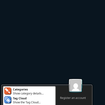
Categories
Show category details...
Register an account
Tag Cloud
Show the Tag Cloud...