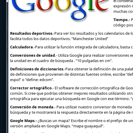
el condena
expresión 
muchas cos
Tiempo.-
P
código post
Resultados deportivos
.-Para ver los resultados y los calendarios de 
facilita todos los datos deportivos. “Manchester United”
Calculadora
.-Para utilizar la función integrada de calculadora, basta
Conversiones de unidad
.- Utiliza Google para realizar conversiones e
la unidad en el cuadro de búsqueda . “10 pulgadas en cm”.
Definiciones de diccionarios
.-Para obtener la definición de una palab
de definiciones que provienen de distintas fuentes online, escribe "def
espol” o “define: edcom”.
Corrector ortográfico
.- El software de corrección ortográfica de G
común. Si cree que podrías obtener mejores resultados utilizando otra o
ortográfica para ejecutar una búsqueda en Google con ese término. “g
Conversión de moneda
.- Para utilizar nuestro conversor de moneda 
búsqueda y te mostrarerá la respuesta directamente en la página de 
Google Maps.-
¿Buscas un mapa? Escribe el nombre o el prefijo de una
versión ampliada en Google Maps. “mapa guayaquil”.