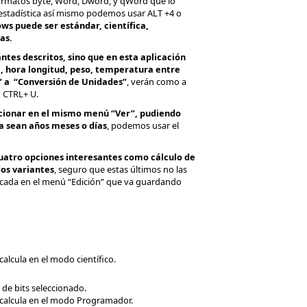
 formatos byte, Word, Dword, y qWord que lo
 estadística así mismo podemos usar ALT +4 o
ws puede ser estándar, científica,
as.
tes descritos, sino que en esta aplicación
, hora longitud, peso, temperatura entre
” a “Conversión de Unidades”
, verán como a
o CTRL+ U.
ccionar en el mismo menú “Ver”, pudiendo
ha sean años meses o días
, podemos usar el
cuatro opciones interesantes como cálculo de
os variantes
, seguro que estas últimos no las
icada en el menú “Edición” que va guardando
alcula en el modo científico.
 de bits seleccionado.
 calcula en el modo Programador.