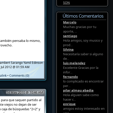
SON
Últimos Comentarios
Marcelo
Muchas gracias por tu
aporte,
...
santiago
Hola amigos, soy musico y
o también pensaba lo mismo,
prod
rovecho.
...
Silvina
Necesitaría saber si alguno
de
...
ambert Sarango Yamil Edinson
luis melendez
 Jul 2012 @ 01:59 AM
Excelente Gracias por la
infor
...
alink
•
Comments (0)
fernando
lo complicado es encontrar
per
...
pilar almau abadia
14 May 2010 @ 10:46 AM
Hola alguien sabe como
hacer c
 para que saquen partido al
...
enrique
 viejos no dejan de ser
amigos estoy interesado en
u caja de búsquedas “2+2” y