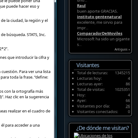
uno
se le puede poner una
...
Raul
que puede hacer eso y
buen aporte GRACIAS.
instituto gentenatural
e la ciudad, la región y el
excelente, me sirvio para
impr
...
ComparadorDeMoviles
o de búsqueda. STATS, Inc.
Microsoft ha sido un gigante
s
...
2*2”.
Antiguos »
nes que introducir la cifra y
Visitantes
 cuestión. Para ver una lista
Total de lecturas:
1345215
ara toda la frase. “define:
Lecturas hoy:
4
Lecturas ayer:
86
Total de visitas:
1025351
os con la ortografía más
Hoy:
4
". Haz clic en la sugerencia
Ayer:
66
Visitantes por día:
26
eas realizar en el cuadro de
Visitantes conectados:
0
 él para acceder a una
¿De dónde me visitan?