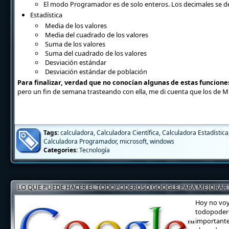
El modo Programador es de solo enteros. Los decimales se d
Estadística
Media de los valores
Media del cuadrado de los valores
Suma de los valores
Suma del cuadrado de los valores
Desviación estándar
Desviación estándar de población
Para finalizar, verdad que no conocían algunas de estas funcion
pero un fin de semana trasteando con ella, me di cuenta que los de M
Tags:
calculadora
,
Calculadora Científica
,
Calculadora Estadística
Calculadora Programador
,
microsoft
,
windows
Categories:
Tecnología
LO QUE PUEDE HACER EL TODOPODEROSO GOOGLE PARA MEJORAR
Hoy no voy
todopodero
importante 