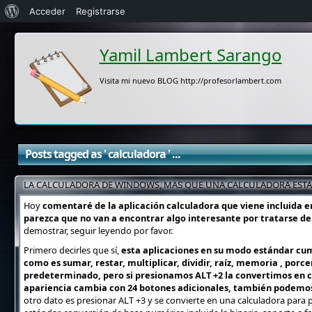
Acerca
Acceder
Registrarse
de
Yamil Lambert Sarango
WordPress
Visita mi nuevo BLOG http://profesorlambert.com
Posts tagged as ' calculadora ' ...
LA CALCULADORA DE WINDOWS, MAS QUE UNA CALCULADORA ESTAN
Hoy
comentaré de la aplicación calculadora que viene incluida en
parezca que no van a encontrar algo interesante por tratarse de
demostrar, seguir leyendo por favor.
Primero decirles que sí,
esta aplicaciones en su modo estándar cu
como es sumar, restar, multiplicar, dividir, raíz, memoria , porc
predeterminado, pero si presionamos ALT +2 la convertimos en c
apariencia cambia con 24 botones adicionales, también podemos i
otro dato es presionar ALT +3 y se convierte en una calculadora para 