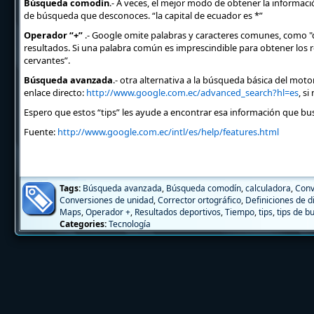
Búsqueda comodín
.- A veces, el mejor modo de obtener la informac
de búsqueda que desconoces. “la capital de ecuador es *”
Operador “+”
.- Google omite palabras y caracteres comunes, como "dó
resultados. Si una palabra común es imprescindible para obtener los 
cervantes”.
Búsqueda avanzada
.- otra alternativa a la búsqueda básica del mot
enlace directo:
http://www.google.com.ec/advanced_search?hl=es
, s
Espero que estos “tips” les ayude a encontrar esa información que bu
Fuente:
http://www.google.com.ec/intl/es/help/features.html
Tags:
Búsqueda avanzada
,
Búsqueda comodín
,
calculadora
,
Conv
Conversiones de unidad
,
Corrector ortográfico
,
Definiciones de d
Maps
,
Operador +
,
Resultados deportivos
,
Tiempo
,
tips
,
tips de b
Categories:
Tecnología