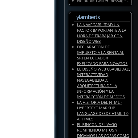
No public Twitter messages.
ylamberts
LA NAVEGABILIDAD UN
FACTOR IMPORTANTE A LA
HORA DE TRABAJAR CON
DISEÑO WEB
DECLARACION DE
IMPUESTO A LA RENTA AL
SRI EN ECUADOR
EXPLICADO PARA NOVATOS
EL DISEÑO WEB USABILIDAD,
INTERACTIVIDAD,
NAVEGABILIDAD,
ARQUITECTURA DE LA
INFORMACIÓN Y LA
INTERACCIÓN DE MEDIOS
LA HISTORIA DEL HTML -
HYPERTEXT MARKUP
LANGUAGE DESDE HTML 1.0
A HTML5
EL RINCON DEL VAGO
ROMPIENDO MITOS Y
DIGAMOS LAS COSAS COMO