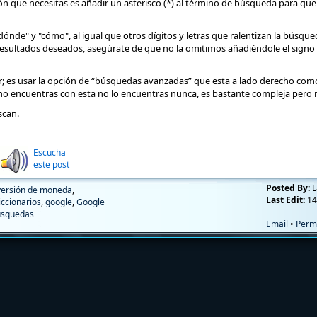
ión que necesitas es añadir un asterisco (*) al término de búsqueda para q
nde" y "cómo", al igual que otros dígitos y letras que ralentizan la búsque
resultados deseados, asegúrate de que no la omitimos añadiéndole el signo 
or; es usar la opción de “búsquedas avanzadas” que esta a lado derecho como
i no encuentras con esta no lo encuentras nunca, es bastante compleja pero no
scan.
Escucha
este post
Posted By:
L
ersión de moneda
,
Last Edit:
14
iccionarios
,
google
,
Google
usquedas
Email
•
Perm