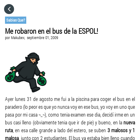
HOME
Sabias Que?
Me robaron en el bus de la ESPOL!
CATEGORÍAS
por
Makubex,
septiembre 01, 2009
IR A
VISITA EL SITIO WEB
Ayer lunes 31 de agosto me fui a la piscina para coger el bus en el
paradero (lo peor es que yo nunca voy en ese bus, yo voy en uno que
pasa por mi casa ¬_¬), como tenia examen ese dia, decidí irme en un
bus casi lleno (obviamente tenia que ir de pie) y bueno, en la
nueva
ruta
, en esa calle grande a lado del estero, se suben
3 malosos y 1
malosa
, junto con 2 estudiantes. El bus ya estaba bien lleno cuando