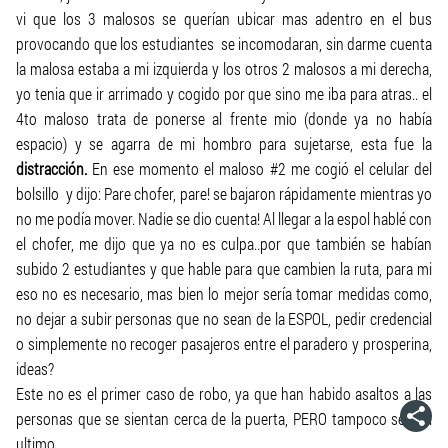
vi que los 3 malosos se querían ubicar mas adentro en el bus
provocando que los estudiantes se incomodaran, sin darme cuenta
la malosa estaba a mi izquierda y los otros 2 malosos a mi derecha,
yo tenia que ir arrimado y cogido por que sino me iba para atras.. el
4to maloso trata de ponerse al frente mio (donde ya no había
espacio) y se agarra de mi hombro para sujetarse, esta fue la
distracción.
En ese momento el maloso #2 me cogió el celular del
bolsillo y dijo:
Pare chofer, pare!
se bajaron rápidamente mientras yo
no me podía mover. Nadie se dio cuenta! Al llegar a la espol hablé con
el chofer, me dijo que ya no es culpa..por que también se habían
subido 2 estudiantes y que hable para que cambien la ruta, para mi
eso no es necesario, mas bien lo mejor sería tomar medidas como,
no dejar a subir personas que no sean de la ESPOL, pedir credencial
o simplemente no recoger pasajeros entre el paradero y prosperina,
ideas?
Este no es el primer caso de robo, ya que han habido asaltos a las
personas que se sientan cerca de la puerta, PERO tampoco será el
ultimo.