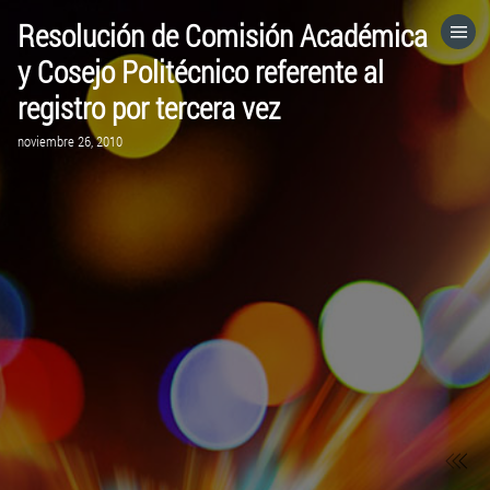
Resolución de Comisión Académica
HOME
y Cosejo Politécnico referente al
registro por tercera vez
CATEGORÍAS
noviembre 26, 2010
IR A
VISITA EL SITIO WEB