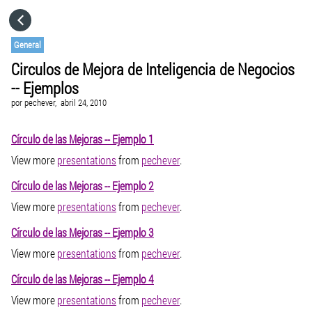
HOME
General
Circulos de Mejora de Inteligencia de Negocios
CATEGORÍAS
-- Ejemplos
por
pechever,
abril 24, 2010
IR A
Círculo de las Mejoras -- Ejemplo 1
View more
presentations
from
pechever
.
VISITA EL SITIO WEB
Círculo de las Mejoras -- Ejemplo 2
View more
presentations
from
pechever
.
Círculo de las Mejoras -- Ejemplo 3
View more
presentations
from
pechever
.
Círculo de las Mejoras -- Ejemplo 4
View more
presentations
from
pechever
.