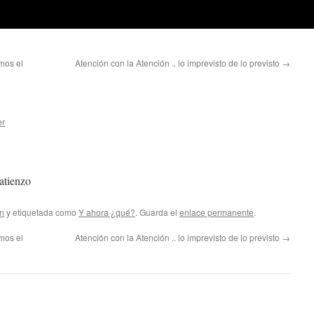
mos el
Atención con la Atención .. lo imprevisto de lo previsto
→
er
atienzo
n
y etiquetada como
Y ahora ¿qué?
. Guarda el
enlace permanente
.
mos el
Atención con la Atención .. lo imprevisto de lo previsto
→