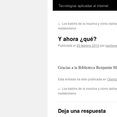
Tecnologías aplicadas al Internet
←
Los batchs de la insulina y cómo daña
metabolismo
Y ahora ¿qué?
Publicada el
25 febrero 2012
por
pechev
Gracias a la Biblioteca Benjamin M
Esta entrada ha sido publicada en
Opinió
←
Los batchs de la insulina y cómo daña
metabolismo
Deja una respuesta