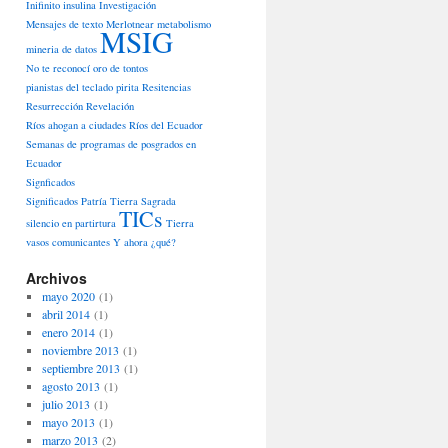
Inifinito
insulina
Investigación
Mensajes de texto
Merlotnear
metabolismo
MSIG
mineria de datos
No te reconocí
oro de tontos
pianistas del teclado
pirita
Resitencias
Resurrección
Revelación
Ríos ahogan a ciudades
Ríos del Ecuador
Semanas de programas de posgrados en
Ecuador
Signficados
Significados Patría Tierra Sagrada
TICs
silencio en partirtura
Tierra
vasos comunicantes
Y ahora ¿qué?
Archivos
mayo 2020
(1)
abril 2014
(1)
enero 2014
(1)
noviembre 2013
(1)
septiembre 2013
(1)
agosto 2013
(1)
julio 2013
(1)
mayo 2013
(1)
marzo 2013
(2)