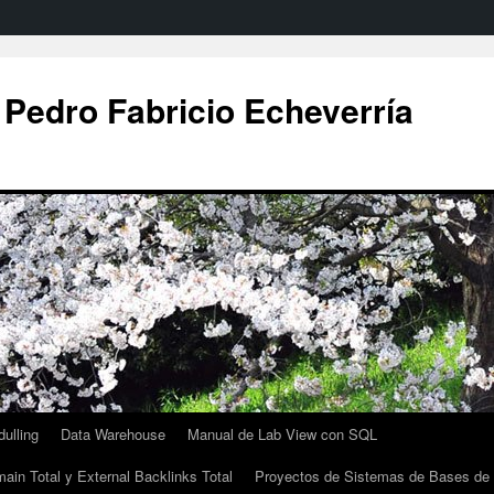
 Pedro Fabricio Echeverría
ulling
Data Warehouse
Manual de Lab View con SQL
ain Total y External Backlinks Total
Proyectos de Sistemas de Bases de