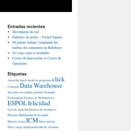
Entradas recientes
Movimiento de red
Pañuelos de pecho -- Pocket Square
Mi primer trabajo: Limpiando las
tumbas del cementerio en Babahoyo
No sean como el montubio
Costos de Innovación vs Costos de
Operación
Etiquetas
click
Atención
batch
break en programa
Data Warehouse
Colorado
descanso en comida gourmet
Ecuador
El desapego
Errores de Webometrics
ESPOL
felicidad
foco de atención
historia de un minero.
Historia Multimodal de Ecuador
ICM
Huevos viejos
Ideas nuevas
Ideas viejas
implementación de sistemas