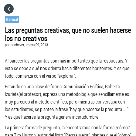
HOME
General
Las preguntas creativas, que no suelen hacerse
CATEGORÍAS
los no creativos
por
pechever,
mayo 09, 2013
IR A
Al parecer las preguntas son más importantes que la respuestas. Y
esto se debe a qué nos orienta hacia diferentes horizontes. Y es que
VISITA EL SITIO WEB
todo, comienza con el verbo "explorar".
Estando en una clase de forma Comunicación Política, Roberto
Izurieta(el profesor), expresa una metodología que sencillamente es
muy parecido al método científico, pero mientras conversaba con
los estudiantes, se plantea la frase "hay que hacerse la pregunta .....".
Y es que hacerse la pregunta genera incertidumbre.
La primera forma de pregunta, la encontramos con la forma ¿cómo?,
para Tim Hurson, autor del libro "Piensa Mejor", plantea que el "cómo"