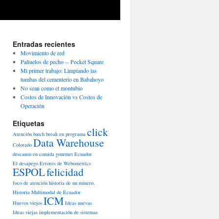
Entradas recientes
Movimiento de red
Pañuelos de pecho -- Pocket Square
Mi primer trabajo: Limpiando las
tumbas del cementerio en Babahoyo
No sean como el montubio
Costos de Innovación vs Costos de
Operación
Etiquetas
click
Atención
batch
break en programa
Data Warehouse
Colorado
descanso en comida gourmet
Ecuador
El desapego
Errores de Webometrics
ESPOL
felicidad
foco de atención
historia de un minero.
Historia Multimodal de Ecuador
ICM
Huevos viejos
Ideas nuevas
Ideas viejas
implementación de sistemas