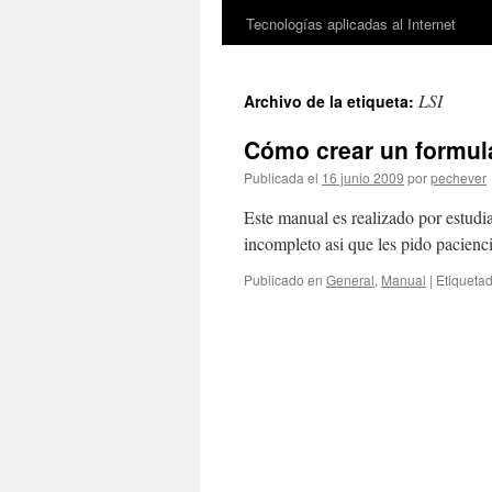
Tecnologías aplicadas al Internet
LSI
Archivo de la etiqueta:
Cómo crear un formul
Publicada el
16 junio 2009
por
pechever
Este manual es realizado por estudi
incompleto asi que les pido pacienci
Publicado en
General
,
Manual
|
Etiqueta