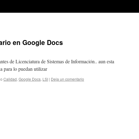
ario en Google Docs
antes de Licenciatura de Sistemas de Información.. aun esta
a para lo puedan utilizar
do
Calidad
,
Google Docs
,
LSI
|
Deja un comentario