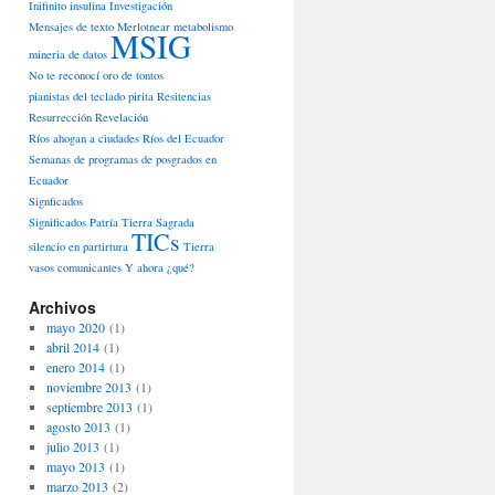
Inifinito
insulina
Investigación
Mensajes de texto
Merlotnear
metabolismo
MSIG
mineria de datos
No te reconocí
oro de tontos
pianistas del teclado
pirita
Resitencias
Resurrección
Revelación
Ríos ahogan a ciudades
Ríos del Ecuador
Semanas de programas de posgrados en
Ecuador
Signficados
Significados Patría Tierra Sagrada
TICs
silencio en partirtura
Tierra
vasos comunicantes
Y ahora ¿qué?
Archivos
mayo 2020
(1)
abril 2014
(1)
enero 2014
(1)
noviembre 2013
(1)
septiembre 2013
(1)
agosto 2013
(1)
julio 2013
(1)
mayo 2013
(1)
marzo 2013
(2)