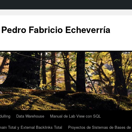
 Pedro Fabricio Echeverría
ulling
Data Warehouse
Manual de Lab View con SQL
ain Total y External Backlinks Total
Proyectos de Sistemas de Bases de