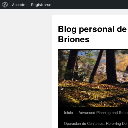
Acerca
Acceder
Registrarse
de
Saltar
al
WordPress
Blog personal de
contenido
Briones
Inicio
Advanced Planning and Sched
Operación de Conjuntos: Referring Dom