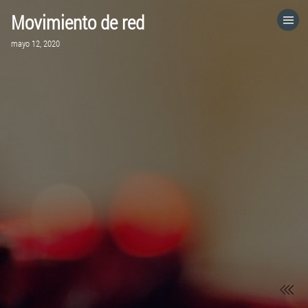
Movimiento de red
HOME
mayo 12, 2020
CATEGORÍAS
IR A
VISITA EL SITIO WEB