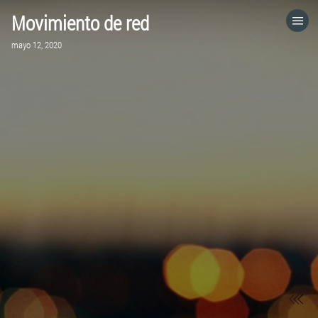
Movimiento de red
HOME
mayo 12, 2020
CATEGORÍAS
IR A
VISITA EL SITIO WEB