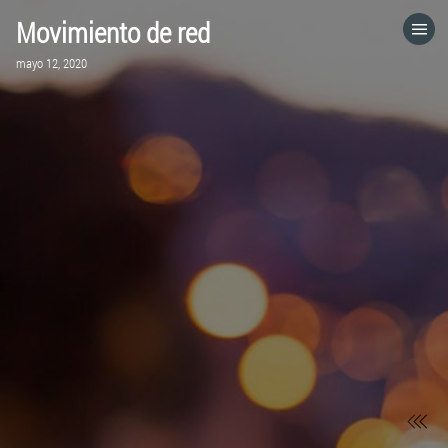
Movimiento de red
HOME
mayo 12, 2020
CATEGORÍAS
IR A
VISITA EL SITIO WEB