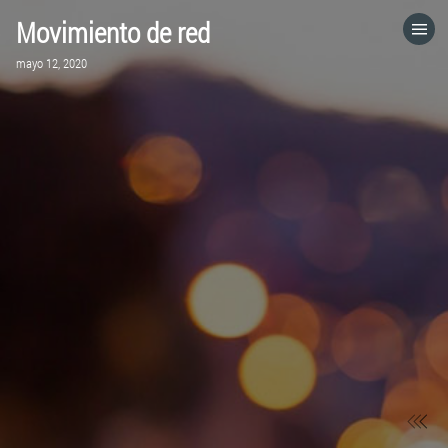
Movimiento de red
HOME
mayo 12, 2020
CATEGORÍAS
IR A
VISITA EL SITIO WEB