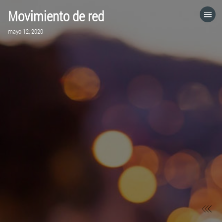
Movimiento de red
HOME
mayo 12, 2020
CATEGORÍAS
IR A
VISITA EL SITIO WEB