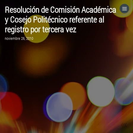
Resolución de Comisión Académica
HOME
y Cosejo Politécnico referente al
registro por tercera vez
CATEGORÍAS
noviembre 26, 2010
IR A
VISITA EL SITIO WEB