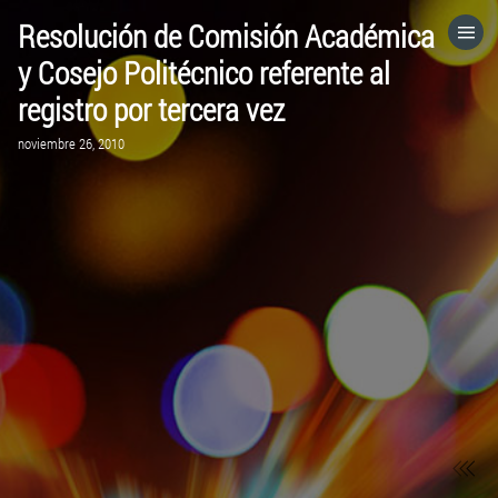
Resolución de Comisión Académica
HOME
y Cosejo Politécnico referente al
registro por tercera vez
CATEGORÍAS
noviembre 26, 2010
IR A
VISITA EL SITIO WEB