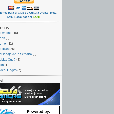
ones para el Club de Cultura Digital! Meta
$400 Recaudados:
$200+
orias
ownloads
(6)
eek
(5)
umor
(11)
oticias
(25)
ersonaje de la Semana
(3)
abias Que?
(4)
ida
(1)
ideo Juegos
(7)
ll