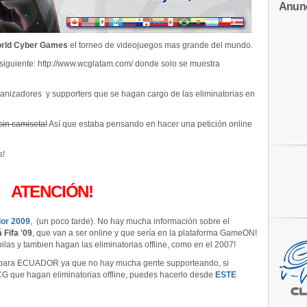
Anun
rld Cyber Games
el torneo de videojuegos mas grande del mundo.
 siguiente: http://www.wcglatam.com/ donde solo se muestra
nizadores y supporters que se hagan cargo de las eliminatorias en
sin camiseta!
Así que estaba pensando en hacer una petición online
s!
ATENCIÓN!
or 2009
, (un poco tarde). No hay mucha información sobre el
 Fifa '09
, que van a ser online y que sería en la plataforma GameON!
las y tambien hagan las eliminatorias offline, como en el 2007!
les para ECUADOR ya que no hay mucha gente supporteando, si
WCG que hagan eliminatorias offline, puedes hacerlo desde
ESTE