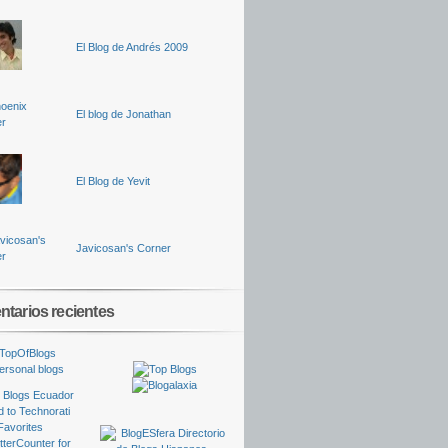
El Blog de Andrés 2009
El blog de Jonathan
El Blog de Yevit
Javicosan's Corner
tarios recientes