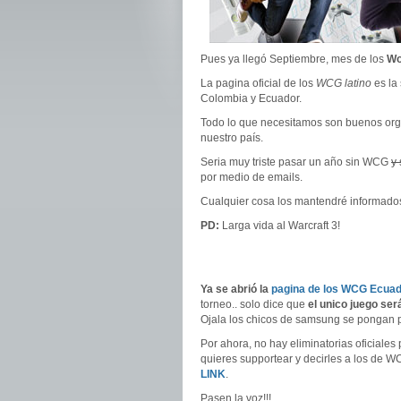
Pues ya llegó Septiembre, mes de los
Wo
La pagina oficial de los
WCG latino
es la
Colombia y Ecuador.
Todo lo que necesitamos son buenos orga
nuestro país.
Seria muy triste pasar un año sin WCG
y 
por medio de emails.
Cualquier cosa los mantendré informado
PD:
Larga vida al Warcraft 3!
Ya se abrió la
pagina de los WCG Ecuad
torneo.. solo dice que
el unico juego será
Ojala los chicos de samsung se pongan pi
Por ahora, no hay eliminatorias oficia
quieres supportear y decirles a los de 
LINK
.
Pasen la voz!!!