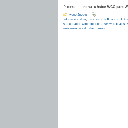
Y como que
no va a haber WCG para W
Video Juegos
dota
,
torneo dota
,
torneo warcraft
,
warcraft 3
,
w
wcg ecuador
,
wcg ecuador 2009
,
wcg finales
,
venezuela
,
world cyber games