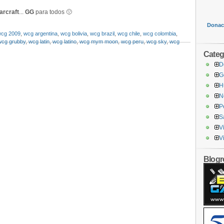
arcraft
...
GG
para todos 🙁
Donaci
cg 2009
,
wcg argentina
,
wcg bolivia
,
wcg brazil
,
wcg chile
,
wcg colombia
,
wcg grubby
,
wcg latin
,
wcg latino
,
wcg mym moon
,
wcg peru
,
wcg sky
,
wcg
Categ
D
G
H
N
P
S
V
V
Blogro