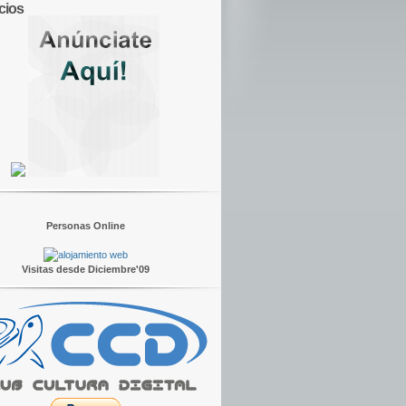
cios
Personas Online
Visitas desde Diciembre'09