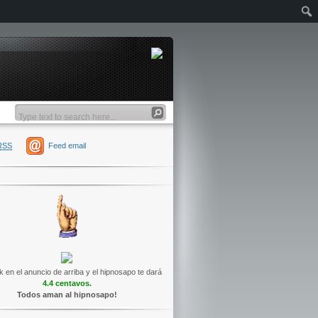
RSS
Feed email
k en el anuncio de arriba y el hipnosapo te dará
4.4 centavos.
Todos aman al hipnosapo!