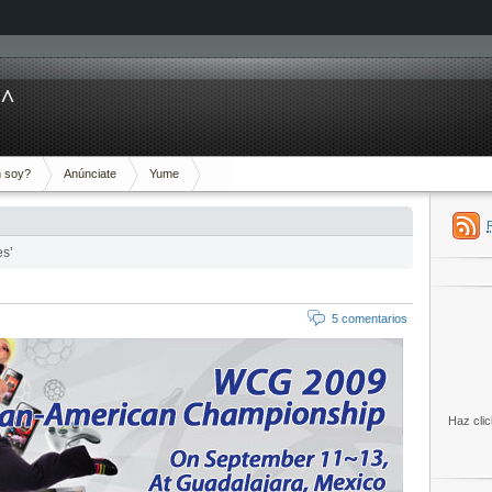
^^
 soy?
Anúnciate
Yume
es’
5 comentarios
Haz clic