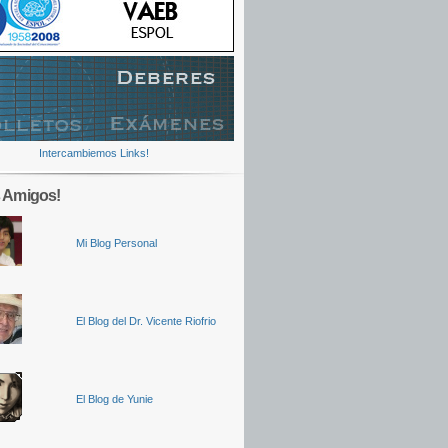
Intercambiemos Links!
 Amigos!
Mi Blog Personal
El Blog del Dr. Vicente Riofrio
El Blog de Yunie