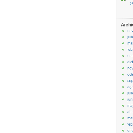
Archi
no
jul
ma
feb
ene
dic
no
oct
sep
ago
jul
jun
ma
abr
ma
feb
ene