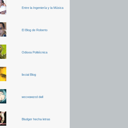
Entre la Ingeniería y la Música
El Blog de Roberto
Odisea Politécnica
lixcial Blog
мεcнαиιzεd dөll
Bludger hecha letras