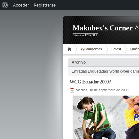
Acerca
Acceder
Registrarse
de
WordPress
Makubex's Corner 
Version ESPOL!
Ayudanprimas
Fotos!
Quién
Archivo
Entradas Etiquetadas ‘world cyber gam
WCG Ecuador 2009?
viernes, 18 de septiembre de 2009