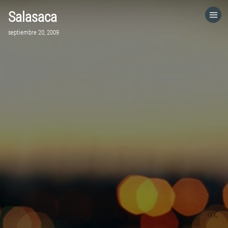
Salasaca
HOME
septiembre 20, 2009
CATEGORÍAS
IR A
VISITA EL SITIO WEB