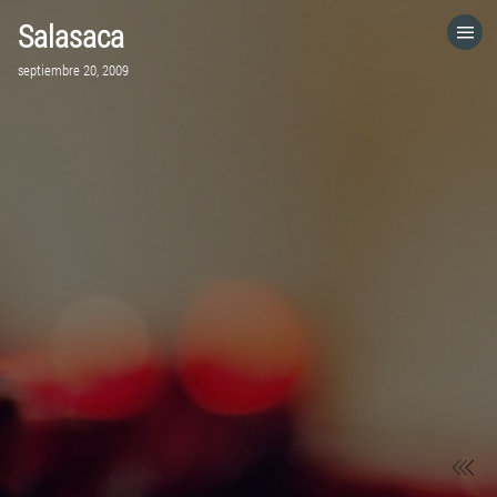
Salasaca
HOME
septiembre 20, 2009
CATEGORÍAS
IR A
VISITA EL SITIO WEB