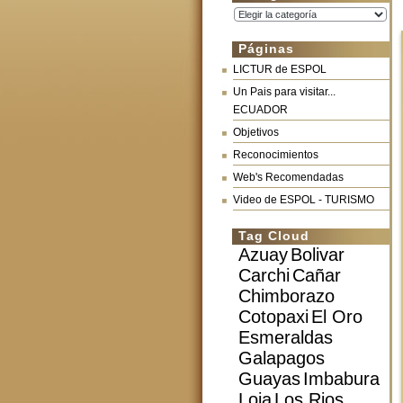
Categorías
Páginas
LICTUR de ESPOL
Un Pais para visitar...
ECUADOR
Objetivos
Reconocimientos
Web's Recomendadas
Video de ESPOL - TURISMO
Tag Cloud
Azuay
Bolivar
Carchi
Cañar
Chimborazo
Cotopaxi
El Oro
Esmeraldas
Galapagos
Guayas
Imbabura
Loja
Los Rios