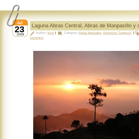
Jul
Laguna Abras Central, Abras de Manpasillo y 
23
Author:
lictur
|
Category:
Areas Naturales
,
Atractivos Turisticos
|
2009
Comment