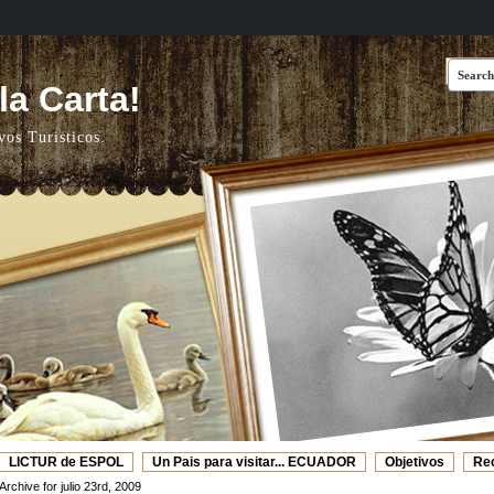
a Carta!
vos Turisticos.
LICTUR de ESPOL
Un Pais para visitar... ECUADOR
Objetivos
Re
Web's Recomendadas
Video de ESPOL - TURISMO
Archive for julio 23rd, 2009