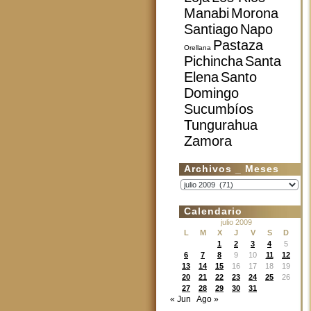
Manabi
Morona
Santiago
Napo
Pastaza
Orellana
Pichincha
Santa
Elena
Santo
Domingo
Sucumbíos
Tungurahua
Zamora
Archivos _ Meses
Archivos
_
Meses
Calendario
julio 2009
L
M
X
J
V
S
D
1
2
3
4
5
6
7
8
9
10
11
12
13
14
15
16
17
18
19
20
21
22
23
24
25
26
27
28
29
30
31
« Jun
Ago »