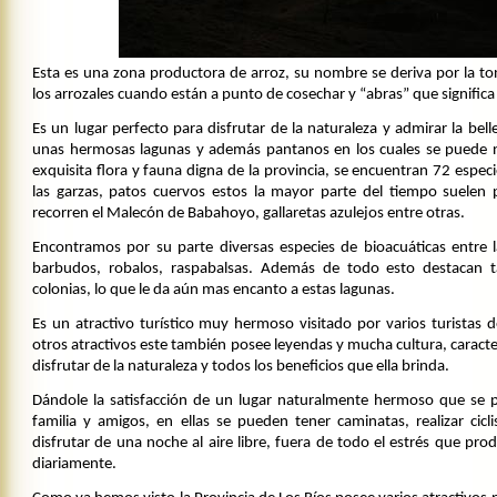
Esta es una zona productora de arroz, su nombre se deriva por la to
los arrozales cuando están a punto de cosechar y “abras” que significa
Es un lugar perfecto para disfrutar de la naturaleza y admirar la bell
unas hermosas lagunas y además pantanos en los cuales se puede n
exquisita flora y fauna digna de la provincia, se encuentran 72 espec
las garzas, patos cuervos estos la mayor parte del tiempo suelen 
recorren el Malecón de Babahoyo, gallaretas azulejos entre otras.
Encontramos por su parte diversas especies de bioacuáticas entr
barbudos, robalos, raspabalsas. Además de todo esto destacan
colonias, lo que le da aún mas encanto a estas lagunas.
Es un atractivo turístico muy hermoso visitado por varios turistas de
otros atractivos este también posee leyendas y mucha cultura, caracte
disfrutar de la naturaleza y todos los beneficios que ella brinda.
Dándole la satisfacción de un lugar naturalmente hermoso que se p
familia y amigos, en ellas se pueden tener caminatas, realizar ci
disfrutar de una noche al aire libre, fuera de todo el estrés que prod
diariamente.