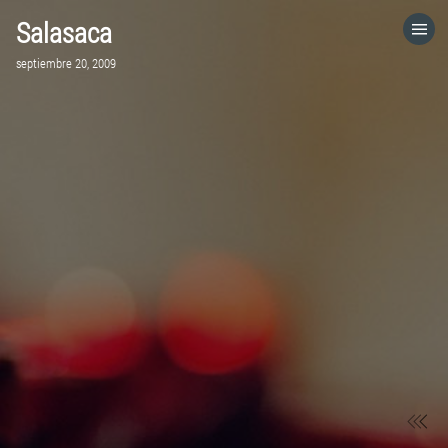
Salasaca
HOME
septiembre 20, 2009
CATEGORÍAS
IR A
VISITA EL SITIO WEB