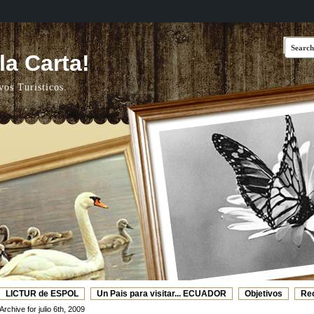
a Carta!
vos Turisticos.
LICTUR de ESPOL
Un Pais para visitar... ECUADOR
Objetivos
Re
Web's Recomendadas
Video de ESPOL - TURISMO
Archive for julio 6th, 2009