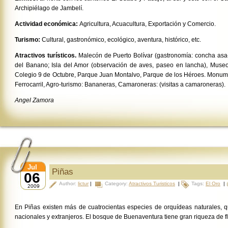
Ar­chipiélago de Jambelí.
Actividad económica:
Agricultura, Acuacultura, Ex­portación y Comercio.
Turismo:
Cultural, gastronómico, ecológico, aventura, histórico, etc.
Atractivos turísticos.
Malecón de Puerto Bolívar (gastronomía: concha asa-d
del Banano; Isla del Amor (observación de aves, paseo en lancha), Muse
Colegio 9 de Octubre, Parque Juan Montalvo, Parque de los Héroes. Monu­me
Ferrocarril, Agro-turismo: Bananeras, Camaroneras: (visitas a camarone­ras).
Angel Zamora
Jul
Piñas
06
Author:
lictur
|
Category:
Atractivos Turisticos
|
Tags:
El Oro
|
2009
En Piñas existen más de cuatrocientas especies de orquídeas naturales, q
nacionales y extranjeros. El bosque de Buenaventura tiene gran riqueza de fl