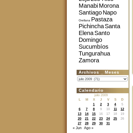
Manabi
Morona
Santiago
Napo
Pastaza
Orellana
Pichincha
Santa
Elena
Santo
Domingo
Sucumbíos
Tungurahua
Zamora
Archivos _ Meses
Archivos
_
Meses
Calendario
julio 2009
L
M
X
J
V
S
D
1
2
3
4
5
6
7
8
9
10
11
12
13
14
15
16
17
18
19
20
21
22
23
24
25
26
27
28
29
30
31
« Jun
Ago »