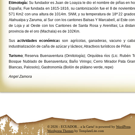
Etimología:
Su fundador es Juan de Loayza le dio el nombre de piñas en hom
España; Fue fundada en 1815-1816, su cantonización fue el 8 de noviembre
571 Km2 con una altura de 1014m. SNM, y su temperatura de 18ª 22 grados;
Atahualpa y Zaruma, al Sur con los cantones Balsas Y Marcabelí, al Este con 
de Loja y al Oeste con los Cantones de Santa Rosa y Arenillas; La distan
provincia de el oro (Machala) es de 102Km.
Sus
actividades económica
s son agrícolas, ganaderas, vacuno y cabal
industrialización de caña de azúcar y lácteos; Atractivos turísticos de Piñas
Turismo
; Reserva Buenaventura (Ornitología); Orquídea ríos (Lic. Rubén T
Bosque Nublado de Buenaventura; Baño Viringo; Cerro Mirador Pata Grand
Blancas, Palosolo); Gastronomía (Bolón de plátano verde, repe)
Angel Zamora
© 2026 - ECUADOR... a la Carta! is powered by
WordPress
.
Wordpress Themes
by TemplateLite.com