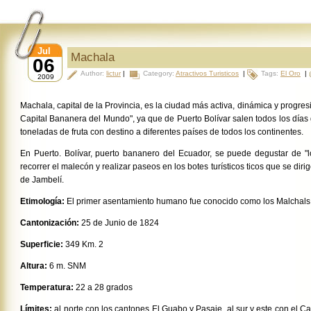
Jul
Machala
06
Author:
lictur
|
Category:
Atractivos Turisticos
|
Tags:
El Oro
|
2009
Machala, capital de la Provincia, es la ciudad más acti­va, dinámica y progre
Capital Bananera del Mundo", ya que de Puerto Bolívar salen todos los días
toneladas de fruta con destino a diferentes países de todos los continentes.
En Puerto. Bolívar, puerto bananero del Ecuador, se puede degustar de "
recorrer el malecón y realizar paseos en los botes turísticos­ ticos que se diri
de Jambelí.
Etimología:
El primer asentamiento humano fue cono­cido como los Malchals
Cantonización:
25 de Junio de 1824
Superficie:
349 Km. 2
Altura:
6 m. SNM
Temperatura:
22 a 28 grados
Límites:
al norte con los cantones El Guabo y Pasaje, al sur y este con el C