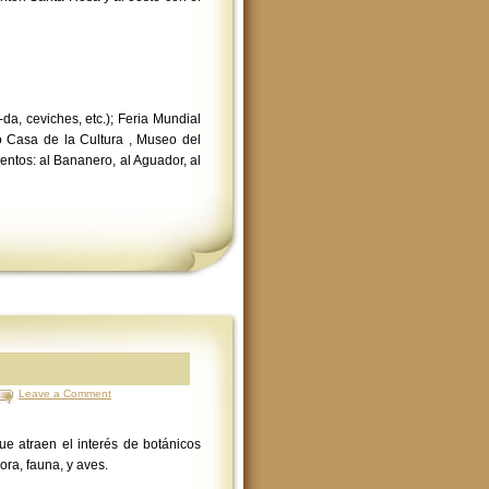
a, ceviches, etc.); Feria Mundial
o Casa de la Cultura , Museo del
ntos: al Bananero, al Aguador, al
Leave a Comment
ue atraen el interés de botánicos
ora, fauna, y aves.