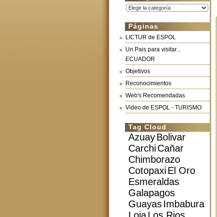
Categorías
Páginas
LICTUR de ESPOL
Un Pais para visitar...
ECUADOR
Objetivos
Reconocimientos
Web's Recomendadas
Video de ESPOL - TURISMO
Tag Cloud
Azuay
Bolivar
Carchi
Cañar
Chimborazo
Cotopaxi
El Oro
Esmeraldas
Galapagos
Guayas
Imbabura
Loja
Los Rios