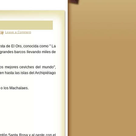
Leave a Comment
sista de El Oro, conocida como " La
 grandes barcos llevando miles de
los mejores ceviches del mundo",
gen hasta las islas del Archipiélago
 o los Machalaes.
antón Santa Rosa y al oeste con el