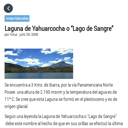
HOME
Areas Naturales
Laguna de Yahuarcocha o “Lago de Sangre”
CATEGORÍAS
por
lictur,
julio 29, 2009
IR A
VISITA EL SITIO WEB
Se encuentra a 3 Kms. de Ibarra, por la vía Panamericana Norte.
Posee una altura de 2.190 msnm y la temperatura del agua es de
11º C. Se cree que esta Laguna se formó en el pleistoceno y es de
origen glacial.
Según una leyenda la Laguna de Yahuarcocha o "Lago de Sangre"
debe este nombre al hecho de que en sus orillas se efectuó la última