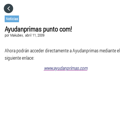
HOME
Noticias
Ayudanprimas punto com!
CATEGORÍAS
por
Makubex,
abril 11, 2009
IR A
Ahora podrán acceder directamente a Ayudanprimas mediante el
siguiente enlace:
www.ayudanprimas.com
VISITA EL SITIO WEB