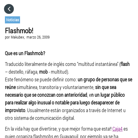
HOME
Noticias
Flashmob!
CATEGORÍAS
por
Makubex,
marzo 26, 2009
IR A
Que es un Flashmob?
Traducido literalmente de inglés como “multitud instantánea” (
flash
– destello, ráfaga,
mob
- multitud).
VISITA EL SITIO WEB
Este fenómeno se puede definir como:
un grupo de personas que se
reúne
simultánea, transitoria y voluntariamente,
sin que sea
necesario que se conozcan con anterioridad
, e
n un lugar público
para realizar algo inusual o notable
para luego desaparecer de
improvisto
. Usualmente están organizados a través de Internet u
otro sistema de comunicación digital.
En la vida hay que divertirse, y que mejor forma que esta!!
Caja4
es
quien organiza flashmobs en Guayaquil, por ejemplo ya se ha