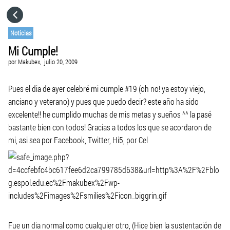
HOME
Noticias
Mi Cumple!
CATEGORÍAS
por
Makubex,
julio 20, 2009
IR A
Pues el dia de ayer celebré mi cumple #19 (oh no! ya estoy viejo,
anciano y veterano) y pues que puedo decir? este año ha sido
excelente!! he cumplido muchas de mis metas y sueños ^^ la pasé
VISITA EL SITIO WEB
bastante bien con todos! Gracias a todos los que se acordaron de
mi, asi sea por Facebook, Twitter, Hi5, por Cel
Fue un dia normal como cualquier otro, (Hice bien la sustentación de