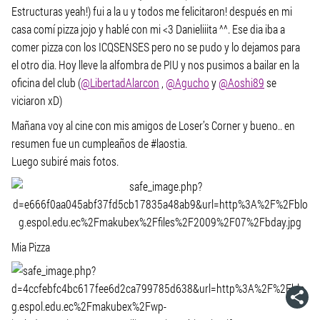
Estructuras yeah!) fui a la u y todos me felicitaron! después en mi
casa comí pizza jojo y hablé con mi <3 Danieliiita ^^. Ese dia iba a
comer pizza con los ICQSENSES pero no se pudo y lo dejamos para
el otro dia. Hoy lleve la alfombra de PIU y nos pusimos a bailar en la
oficina del club (
@LibertadAlarcon
,
@Agucho
y
@Aoshi89
se
viciaron xD)
Mañana voy al cine con mis amigos de Loser’s Corner y bueno.. en
resumen fue un cumpleaños de #laostia.
Luego subiré mais fotos.
Mia Pizza