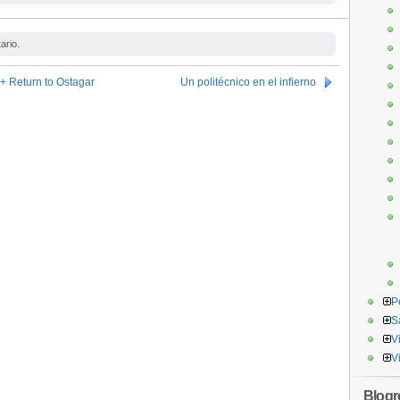
ario.
 Return to Ostagar
Un politécnico en el infierno
P
S
V
V
Blogro