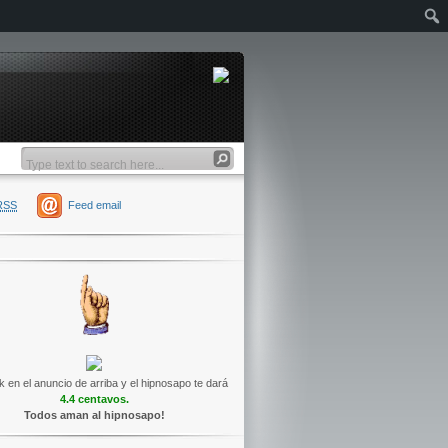
RSS
Feed email
k en el anuncio de arriba y el hipnosapo te dará
4.4 centavos.
Todos aman al hipnosapo!