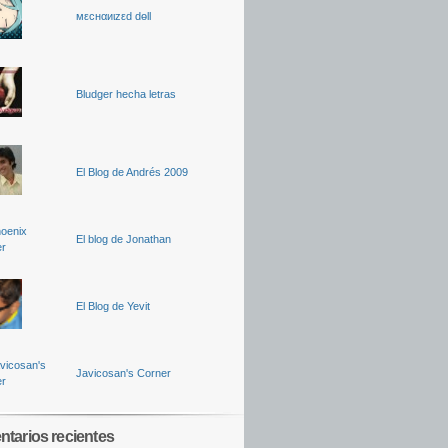
мεcнαиιzεd dөll
Bludger hecha letras
El Blog de Andrés 2009
El blog de Jonathan
El Blog de Yevit
Javicosan's Corner
tarios recientes