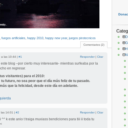
Donaci
Categ
D
,
fuegos artificiales
,
happy 2010
,
happy new year
,
juegos pirotecnicos
G
Comentarios (2)
H
N
 a las 10:44 |
#1
Responder
|
Citar
este blog –por cierto muy interesante- mientras surfeaba por la
ucho en regresar.
tus visitantes) para el 2010:
 tu futuro, no sea peor que el día más feliz de tu pasado.
ás que la felicidad, desde este día en adelante.
zquierda
 las 14:01 |
#2
Responder
|
Citar
^^ k este anio t traiga muxiass bendiciones para tiii ii toda tu
3<