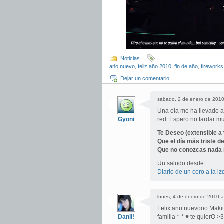
Noticias
año nuevo
,
feliz año 2010
,
fin de año
,
fireworks
Dejar un comentario
sábado, 2 de enero de 2010
Una ola me ha llevado a 
Gyoni
red. Espero no tardar m
Te Deseo (extensible a 
Que el día más triste de
Que no conozcas nada m
Un saludo desde
Diario de un cero a la i
lunes, 4 de enero de 2010 a
Felix anu nuevooo Makiii 
Danii!
familia *-* ♥ te quierO >