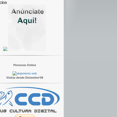
cios
Personas Online
Visitas desde Diciembre'09