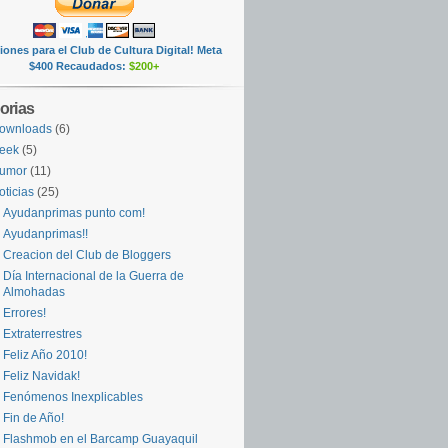
ones para el Club de Cultura Digital! Meta
$400 Recaudados:
$200+
orias
ownloads
(6)
eek
(5)
umor
(11)
oticias
(25)
Ayudanprimas punto com!
Ayudanprimas!!
Creacion del Club de Bloggers
Día Internacional de la Guerra de
Almohadas
Errores!
Extraterrestres
Feliz Año 2010!
Feliz Navidak!
Fenómenos Inexplicables
Fin de Año!
Flashmob en el Barcamp Guayaquil