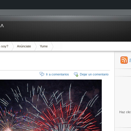
^^
 soy?
Anúnciate
Yume
Ir a comentarios
Dejar un comentario
Haz clic