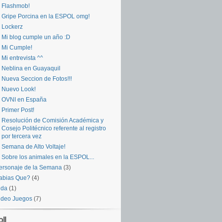
Flashmob!
Gripe Porcina en la ESPOL omg!
Lockerz
Mi blog cumple un año :D
Mi Cumple!
Mi entrevista ^^
Neblina en Guayaquil
Nueva Seccion de Fotos!!!
Nuevo Look!
OVNI en España
Primer Post!
Resolución de Comisión Académica y
Cosejo Politécnico referente al registro
por tercera vez
Semana de Alto Voltaje!
Sobre los animales en la ESPOL...
ersonaje de la Semana
(3)
abias Que?
(4)
ida
(1)
ideo Juegos
(7)
ll