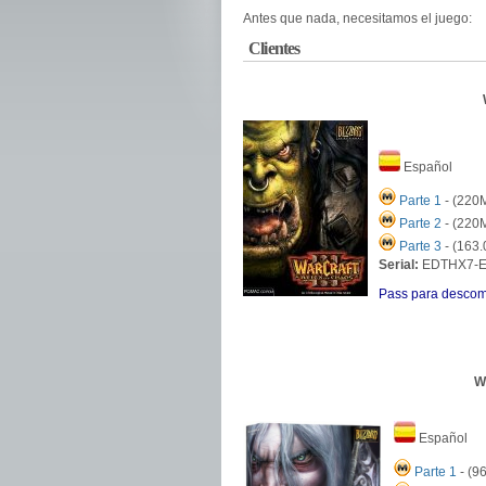
Antes que nada, necesitamos el juego:
Clientes
Español
Parte 1
- (220
Parte 2
- (220
Parte 3
- (163
Serial:
EDTHX7-
Pass para descom
Wa
Español
Parte 1
- (9