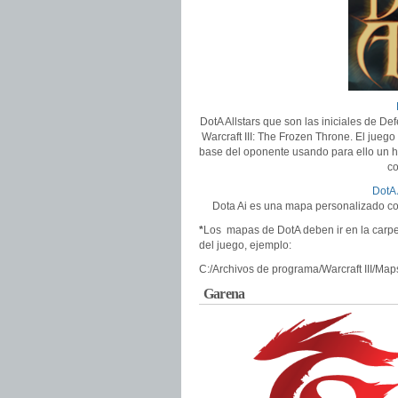
DotA Allstars que son las iniciales de D
Warcraft III: The Frozen Throne. El juego
base del oponente usando para ello un hé
co
DotA 
Dota Ai es una mapa personalizado con 
*
Los mapas de DotA deben ir en la carpe
del juego, ejemplo:
C:/Archivos de programa/Warcraft III/Ma
Garena