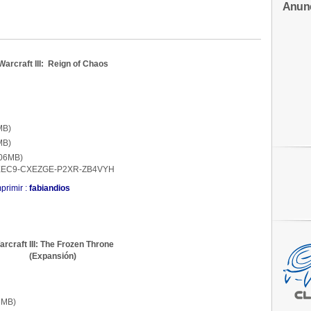
Anun
Warcraft III: Reign of Chaos
MB)
MB)
.06MB)
EEC9-CXEZGE-P2XR-ZB4VYH
primir :
fabiandios
rcraft III: The Frozen Throne
(Expansión)
6MB)