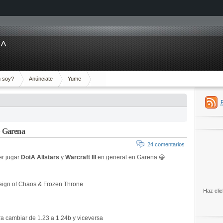
^^
 soy?
Anúnciate
Yume
+ Garena
24 comentarios
er jugar
DotA Allstars
y
Warcraft III
en general en Garena 😀
Reign of Chaos & Frozen Throne
Haz clic
a cambiar de 1.23 a 1.24b y viceversa