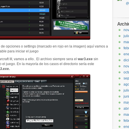
Archi
no
jul
ma
 de opciones o settings (marcado en rojo en la imagen) aquí vamos a
feb
able para iniciar el juego
ene
raft III, vamos a ello.. El archivo siempre sera el
war3.exe
sin
dic
o el juego. En la mayoría de los casos el directorio sería este
no
3.exe.
oct
sep
ago
jul
jun
ma
abr
ma
feb
ene