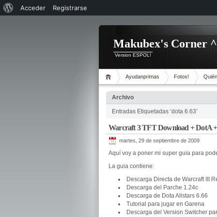
Acerca
Acceder
Registrarse
de
WordPress
Makubex's Corner 
Version ESPOL!
Ayudanprimas
Fotos!
Quién
Archivo
Entradas Etiquetadas ‘dota 6.63’
Warcraft 3 TFT Download + DotA 
martes, 29 de septiembre de 2009
Aquí voy a poner mi super guia para pod
La guia contiene:
Descarga Directa de Warcraft III 
Descarga del Parche 1.24c
Descarga de Dota Allstars 6.66
Tutorial para jugar en Garena
Descarga del Version Switcher par