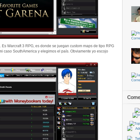
ero. Es Warcraft 3 RPG, es donde se juegan custom maps de tipo RPG
i caso SouthAmerica y elegimos el país. Obviamente yo escojo
Comen