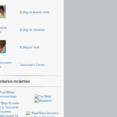
El Blog de Andrés 2009
El blog de Jonathan
El Blog de Yevit
Javicosan's Corner
tarios recientes