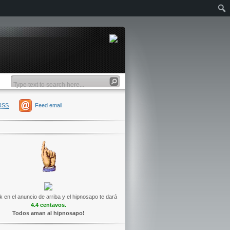
RSS
Feed email
k en el anuncio de arriba y el hipnosapo te dará
4.4 centavos.
Todos aman al hipnosapo!