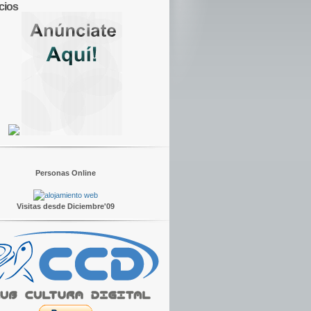
cios
Personas Online
Visitas desde Diciembre'09