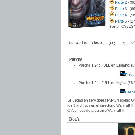
Parte 2
- (9
Parte 3
- (9
Parte 4
- (9
Parte 5
- (2
Serial:
CY2ZG
Una vez instalados el juego y la expansi
Parche
Parche 1.24c FULL en
Español
(6
Desca
Parche 1.24c FULL en
Ingles
(56 
Desca
Si juegas en servidores PvPGN (como Om
los 3 archivos en el directorio Warcraft III
C:Archivos de programaWarcraft III
DotA