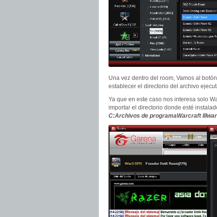
Una vez dentro del room, Vamos al botón
establecer el directorio del archivo ejecut
Ya que en este caso nos interesa solo Warc
importar el directorio donde esté instalad
C:Archivos de programaWarcraft IIIwar