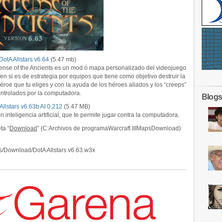
DotA Allstars v6.64
(5.47 mb)
efense of the Ancients es un mod ó mapa personalizado del videojuego
 en si es de estrategia por equipos que tiene como objetivo destruir la
roe que tu eliges y con la ayuda de los héroes aliados y los “creeps”
ntrolados por la computadora.
Blogs
Allstars v6.63b AI 0.212
(5.47 MB)
inteligencia artificial, que te permite jugar contra la computadora.
ta “
Download
” (C:Archivos de programaWarcraft IIIMapsDownload)
ps/Download/DotA Allstars v6.63.w3x