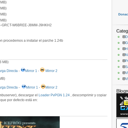
6MB)
6MB)
6MB)
Donaci
7MB)
4-GRCT-W6BREE-J8MM-J9HKH2
Categ
D
ón procedemos a instalar el parche 1.24b
G
H
N
P
3 MB)
S
rga Directa
-
Mirror 1
-
Mirror 2
V
MB)
V
rga Directa
-
Mirror 1
-
Mirror 2
Blogro
buserver), descargar el
Loader PvPGN 1.24
, descomprimir y copiar
, que por defecto está en: