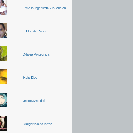
Entre la Ingeniería y la Música
El Blog de Roberto
Odisea Politécnica
lixcial Blog
мεcнαиιzεd dөll
Bludger hecha letras