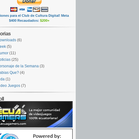
ones para el Club de Cultura Digital! Meta
$400 Recaudados:
$200+
orias
ownloads
(6)
eek
(5)
umor
(11)
oticias
(25)
ersonaje de la Semana
(3)
abias Que?
(4)
ida
(1)
ideo Juegos
(7)
ll