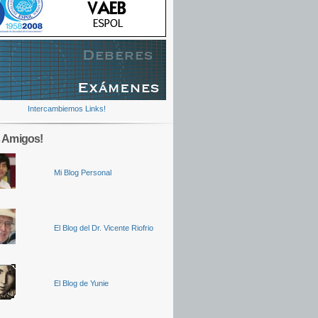
Intercambiemos Links!
 Amigos!
Mi Blog Personal
El Blog del Dr. Vicente Riofrio
El Blog de Yunie